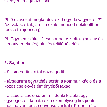
szégyen, megalázottság
Pl. 9 éveseket megkérdezték, hogy „ki vagyok én?”
Azt válaszolták, amit a szülő mondott nekik otthon
(belső tulajdonság)
Pl. Egyetemistákat 2 csoportba osztottak (pozitív és
negatív értékelés) alul és felülértékelés
2. Saját én
- önismeretünk által gazdagodik
- társadalmi együttélés során a kommunikáció és a
közös cselekvés élményéből fakad
- a szocializáció során mindenki kialakít egy
egységes én képetà ez a személyiség központi
magjaà védi belső egyensúlyunkat ( Proprium) à