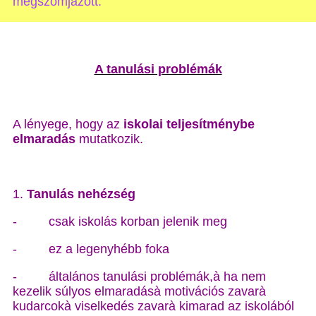
megszomjazott.”
A tanulási problémák
A lényege, hogy az
iskolai teljesítménybe
elmaradás
mutatkozik.
1.
Tanulás nehézség
-
csak iskolás korban jelenik meg
-
ez a legenyhébb foka
-
általános tanulási problémák,à ha nem
kezelik súlyos elmaradásà motivációs zavarà
kudarcokà viselkedés zavarà kimarad az iskolából