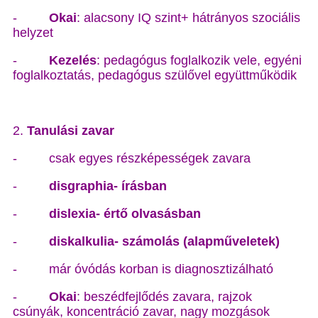
-
Okai
: alacsony IQ szint+ hátrányos szociális
helyzet
-
Kezelés
: pedagógus foglalkozik vele, egyéni
foglalkoztatás, pedagógus szülővel együttműködik
2.
Tanulási zavar
-
csak egyes részképességek zavara
-
disgraphia- írásban
-
dislexia- értő olvasásban
-
diskalkulia- számolás (alapműveletek)
-
már óvódás korban is diagnosztizálható
-
Okai
: beszédfejlődés zavara, rajzok
csúnyák, koncentráció zavar, nagy mozgások