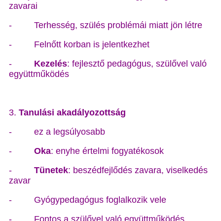
zavarai
-
Terhesség, szülés problémái miatt jön létre
-
Felnőtt korban is jelentkezhet
-
Kezelés
: fejlesztő pedagógus, szülővel való
együttműködés
3.
Tanulási akadályozottság
-
ez a legsúlyosabb
-
Oka
: enyhe értelmi fogyatékosok
-
Tünetek
: beszédfejlődés zavara, viselkedés
zavar
-
Gyógypedagógus foglalkozik vele
-
Fontos a szülővel való együttműködés