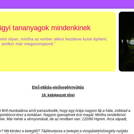
gyi tananyagok mindenkinek
zelni olyan, mintha az ember akkor kezdene kutat építeni,
amikor már megszomjazott.”
Első ellátás-elsősegélynyújtás
16. kidolgozott tétel
férfi munkatársa arról panaszkodik, hogy egy órája nagyon fáj a háta, zsibbad a
, gombócot érez a torkában. Nagyon gyengének érzi magát. Mintha rendetlenül
zíve. Már mérte a vérnyomását, de az rendben van: 120/90 Hgmm. Arca sápadt,
n? Mit kérdez a betegtől? Tájékoztassa a beteget a vizsgálat/elsősegély nyújtás