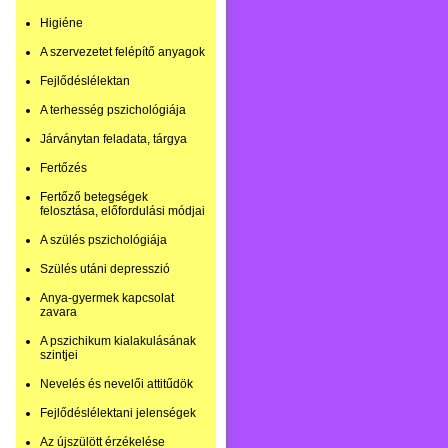
Higiéne
A szervezetet felépítő anyagok
Fejlődéslélektan
A terhesség pszichológiája
Járványtan feladata, tárgya
Fertőzés
Fertőző betegségek
felosztása, előfordulási módjai
A szülés pszichológiája
Szülés utáni depresszió
Anya-gyermek kapcsolat
zavara
A pszichikum kialakulásának
szintjei
Nevelés és nevelői attitűdök
Fejlődéslélektani jelenségek
Az újszülött érzékelése