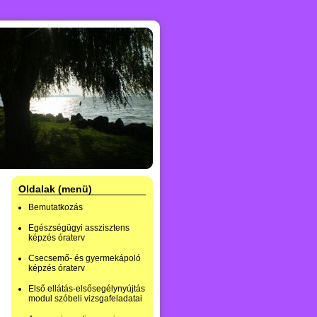
Oldalak (menü)
Bemutatkozás
Egészségügyi asszisztens
képzés óraterv
Csecsemő- és gyermekápoló
képzés óraterv
Első ellátás-elsősegélynyújtás
modul szóbeli vizsgafeladatai