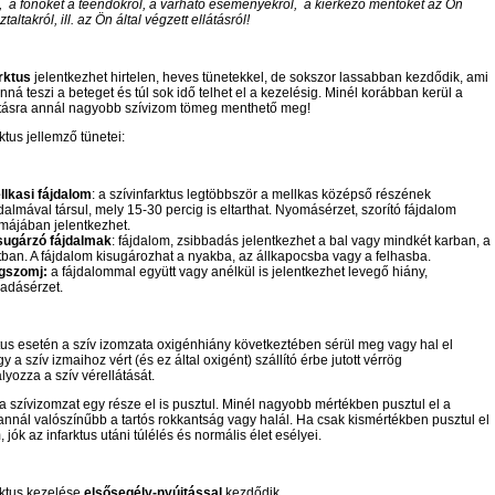
,
a főnökét a teendőkről, a várható eseményekről,
a kiérkező mentőket az Ön
ztaltakról, ill. az Ön által végzett ellátásról!
rktus
jelentkezhet hirtelen, heves tünetekkel, de sokszor lassabban kezdődik, ami
nná teszi a beteget és túl sok idő telhet el a kezelésig. Minél korábban kerül a
átásra annál nagyobb szívizom tömeg menthető meg!
rktus jellemző tünetei:
llkasi fájdalom
: a szívinfarktus legtöbbször a mellkas középső részének
dalmával társul, mely 15-30 percig is eltarthat. Nyomásérzet, szorító fájdalom
rmájában jelentkezhet.
sugárzó fájdalmak
: fájdalom, zsibbadás jelentkezhet a bal vagy mindkét karban, a
tban. A fájdalom kisugározhat a nyakba, az állkapocsba vagy a felhasba.
gszomj:
a fájdalommal együtt vagy anélkül is jelentkezhet levegő hiány,
ladásérzet.
tus
esetén a szív izomzata oxigénhiány következtében sérül meg vagy hal el
y a szív izmaihoz vért (és ez által oxigént) szállító érbe jutott vérrög
ozza a szív vérellátását.
a szívizomzat egy része el is pusztul. Minél nagyobb mértékben pusztul el a
annál valószínűbb a tartós rokkantság vagy halál. Ha csak kismértékben pusztul el
, jók az infarktus utáni túlélés és normális élet esélyei.
rktus kezelése
elsősegély-nyújtással
kezdődik.