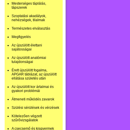
Mesterséges táplálás,
tápszerek
Szoptatási akadályok,
nehézségek, tilalmak
Természetes elválasztás
Megfigyelés
Az újszülött élettani
sajátosságai
Az újszülött anatómiai
tulajdonságai
Érett újszülött fogalma,
APGAR táblázat, az újszülött
ellátása születés után
Az újszülött kor ártalmai és
gyakori problémái
Átmeneti működés zavarok
Szülési sérülések és vérzések
Kötelezően végzett
szűrővizsgálatok
A csecsemő és kisgyermek