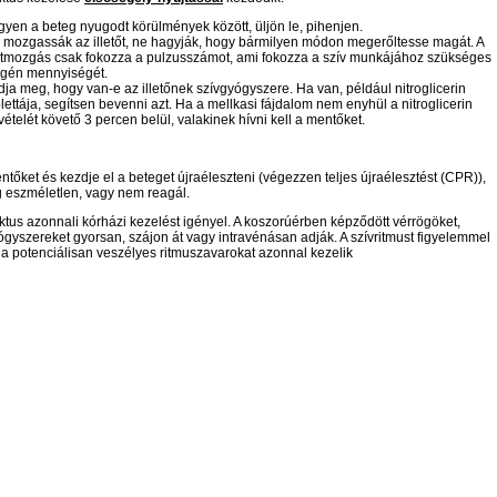
gyen a beteg nyugodt körülmények között, üljön le, pihenjen.
 mozgassák az illetőt, ne hagyják, hogy bármilyen módon megerőltesse magát. A
stmozgás csak fokozza a pulzusszámot, ami fokozza a szív munkájához szükséges
igén mennyiségét.
dja meg, hogy van-e az illetőnek szívgyógyszere. Ha van, például nitroglicerin
lettája, segítsen bevenni azt. Ha a mellkasi fájdalom nem enyhül a nitroglicerin
ételét követő 3 percen belül, valakinek hívni kell a mentőket.
ntőket és kezdje el a beteget újraéleszteni (végezzen teljes újraélesztést (CPR)),
g eszméletlen, vagy nem reagál.
rktus azonnali kórházi kezelést igényel. A koszorúérben képződött vérrögöket,
ógyszereket gyorsan, szájon át vagy intravénásan adják. A szívritmust figyelemmel
s a potenciálisan veszélyes ritmuszavarokat azonnal kezelik