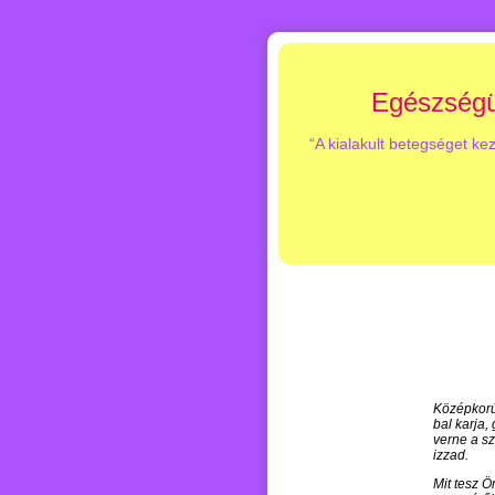
Egészségü
“A kialakult betegséget ke
Középkorú 
bal karja
verne a s
izzad.
Mit tesz Ö