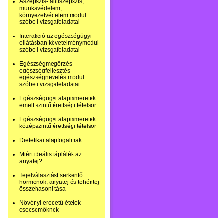
Aszepszis- antiszepszis,
munkavédelem,
környezetvédelem modul
szóbeli vizsgafeladatai
Interakció az egészségügyi
ellátásban követelménymodul
szóbeli vizsgafeladatai
Egészségmegőrzés –
egészségfejlesztés –
egészségnevelés modul
szóbeli vizsgafeladatai
Egészségügyi alapismeretek
emelt szintű érettségi tételsor
Egészségügyi alapismeretek
középszintű érettségi tételsor
Dietetikai alapfogalmak
Miért ideális táplálék az
anyatej?
Tejelválasztást serkentő
hormonok, anyatej és tehéntej
összehasonlítása
Növényi eredetű ételek
csecsemőknek