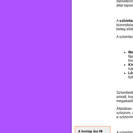
menetéről
által tapas
A
szívinfa
bizonytala
beteg ell
A szívinfa
Me
fáj
fo
Ki
há
Lé
ful
Szívinfark
amiatt, hog
megakadály
Általában 
szívizom, 
a szívizom
A honlap ára
78
A szívinfa