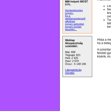
500
helyett MOST
0 Ft.
Le
Ne
Honlapkészítés
te
ingyen:
Ez a
ox
weblapszerkesztő
Tu
alkalmas
tab
ingyen weboldal,
bev
ingyen honlap
készítés...
Hívja a me
Weblap
ha a bete
látogatottság
számláló:
A szívinfa
Mai: 408
feloldó gy
Tegnapi: 821
kísérik, é
Heti: 2 425
Havi: 2 970
Össz.: 5 148 190
Látogatottság
növelés