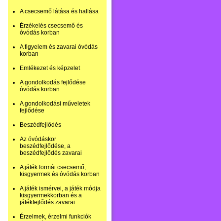
A csecsemő látása és hallása
Érzékelés csecsemő és
óvódás korban
A figyelem és zavarai óvódás
korban
Emlékezet és képzelet
A gondolkodás fejlődése
óvódás korban
A gondolkodási műveletek
fejlődése
Beszédfejlődés
Az óvódáskor
beszédfejlődése, a
beszédfejlődés zavarai
A játék formái csecsemő,
kisgyermek és óvódás korban
A játék ismérvei, a játék módja
kisgyermekkorban és a
játékfejlődés zavarai
Érzelmek, érzelmi funkciók