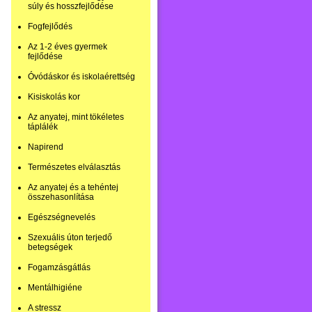
súly és hosszfejlődése
Fogfejlődés
Az 1-2 éves gyermek
fejlődése
Óvódáskor és iskolaérettség
Kisiskolás kor
Az anyatej, mint tökéletes
táplálék
Napirend
Természetes elválasztás
Az anyatej és a tehéntej
összehasonlítása
Egészségnevelés
Szexuális úton terjedő
betegségek
Fogamzásgátlás
Mentálhigiéne
A stressz