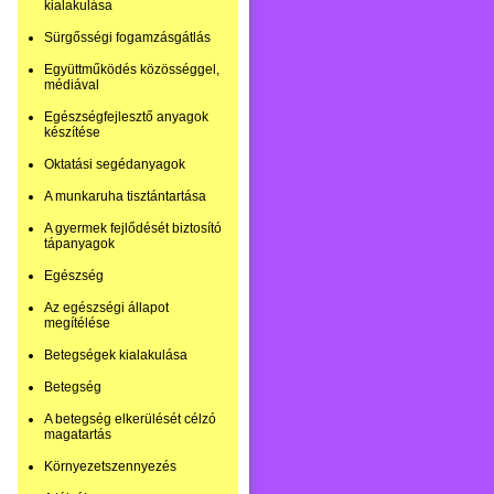
kialakulása
Sürgősségi fogamzásgátlás
Együttműködés közösséggel,
médiával
Egészségfejlesztő anyagok
készítése
Oktatási segédanyagok
A munkaruha tisztántartása
A gyermek fejlődését biztosító
tápanyagok
Egészség
Az egészségi állapot
megítélése
Betegségek kialakulása
Betegség
A betegség elkerülését célzó
magatartás
Környezetszennyezés