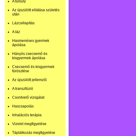
A túlsúly
Az újszülött ellátása születés
után
Lázcsillapítás
A láz
Hasmenéses gyermek
ápolása
Hányós csecsemő és
kisgyermek ápolása
Csecsemő és kisgyermek
fürösztése
Az újszülött jellemzői
A transzfúzió
Csontvelő vizsgálat
Hascsapolás
Inhalációs terápia
Vizelet megfigyelése
Táplálkozás megfigyelése