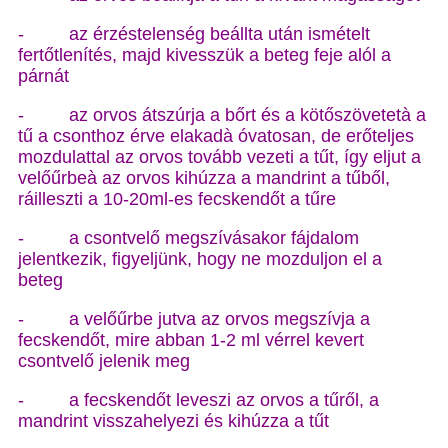
- az érzéstelenség beállta után ismételt
fertőtlenítés, majd kivesszük a beteg feje alól a
párnát
- az orvos átszúrja a bőrt és a kötőszövetetà a
tű a csonthoz érve elakadà óvatosan, de erőteljes
mozdulattal az orvos tovább vezeti a tűt, így eljut a
velőűrbeà az orvos kihúzza a mandrint a tűből,
ráilleszti a 10-20ml-es fecskendőt a tűre
- a csontvelő megszívásakor fájdalom
jelentkezik, figyeljünk, hogy ne mozduljon el a
beteg
- a velőűrbe jutva az orvos megszívja a
fecskendőt, mire abban 1-2 ml vérrel kevert
csontvelő jelenik meg
- a fecskendőt leveszi az orvos a tűről, a
mandrint visszahelyezi és kihúzza a tűt