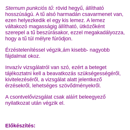
Sternum punkciós tű
: rövid hegyű, állítható
hosszúságú. A tű alsó harmadán csavarmenet van,
ezen helyezkedik el egy kis lemez. A lemez
váltakozó magasságig állítható, ütközőként
szerepel a tű beszúrásakor, ezzel megakadályozza,
hogy a tű túl mélyre fúródjon.
Érzéstelenítéssel végzik,ám kisebb- nagyobb
fájdalmat okoz.
Invazív vizsgálatról van szó, ezért a beteget
tájékoztatni kell a beavatkozás szükségességéről,
kivitelezéséről, a vizsgálat alatt jelentkező
érzésekről, lehetséges szövődményekről.
A csontvelővizsgálat csak aláírt beleegyező
nyilatkozat után végzik el.
Előkészítés: