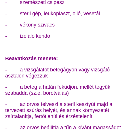
- szemészeti csipesz
- steril gép, leukoplaszt, olló, vesetál
- vékony szivacs
- izoláló kendő
Beavatkozás menete:
- a vizsgálatot betegágyon vagy vizsgáló
asztalon végezzük
- a beteg a hátán feküdjön, mellét tegyük
szabaddá (sz.e. borotválás)
- az orvos felveszi a steril kesztyűt majd a
tervezett szúrás helyét, és annak környezetét
zsírtalanítja, fertőtleníti és érzésteleníti
- az orvos beállítja a tűn a kívánt magasságot