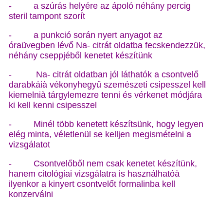
- a szúrás helyére az ápoló néhány percig
steril tampont szorít
- a punkció során nyert anyagot az
óraüvegben lévő Na- citrát oldatba fecskendezzük,
néhány cseppjéből kenetet készítünk
- Na- citrát oldatban jól láthatók a csontvelő
darabkáià vékonyhegyű szemészeti csipesszel kell
kiemelnià tárgylemezre tenni és vérkenet módjára
ki kell kenni csipesszel
- Minél több kenetett készítsünk, hogy legyen
elég minta, véletlenül se kelljen megismételni a
vizsgálatot
- Csontvelőből nem csak kenetet készítünk,
hanem citológiai vizsgálatra is használhatóà
ilyenkor a kinyert csontvelőt formalinba kell
konzerválni