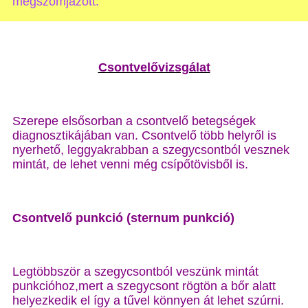
megszomjazott.”
Csontvelővizsgálat
Szerepe elsősorban a csontvelő betegségek
diagnosztikájában van. Csontvelő több helyről is
nyerhető, leggyakrabban a szegycsontból vesznek
mintát, de lehet venni még csípőtövisből is.
Csontvelő punkció (sternum punkció)
Legtöbbször a szegycsontból veszünk mintát
punkcióhoz,mert a szegycsont rögtön a bőr alatt
helyezkedik el így a tűvel könnyen át lehet szúrni.