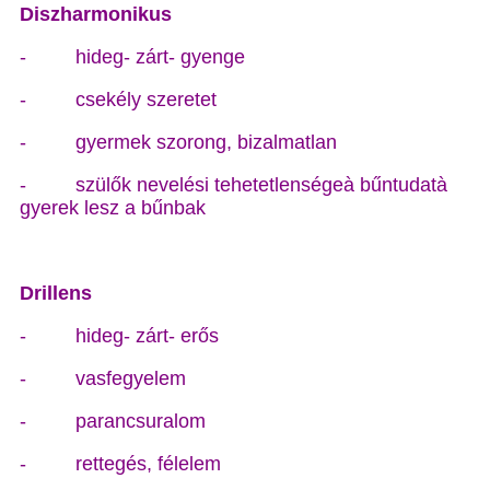
Diszharmonikus
- hideg- zárt- gyenge
- csekély szeretet
- gyermek szorong, bizalmatlan
- szülők nevelési tehetetlenségeà bűntudatà
gyerek lesz a bűnbak
Drillens
- hideg- zárt- erős
- vasfegyelem
- parancsuralom
- rettegés, félelem