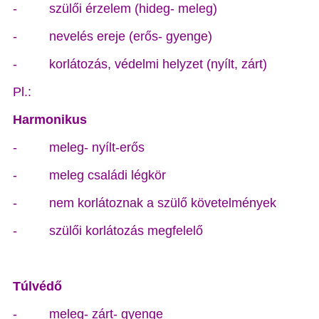
- szülői érzelem (hideg- meleg)
- nevelés ereje (erős- gyenge)
- korlátozás, védelmi helyzet (nyílt, zárt)
Pl.:
Harmonikus
- meleg- nyílt-erős
- meleg családi légkör
- nem korlátoznak a szülő követelmények
- szülői korlátozás megfelelő
Túlvédő
- meleg- zárt- gyenge