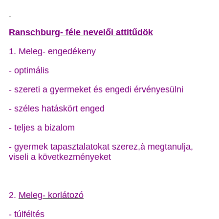
Ranschburg- féle nevelői attitűdök
1.
Meleg- engedékeny
- optimális
- szereti a gyermeket és engedi érvényesülni
- széles hatáskört enged
- teljes a bizalom
- gyermek tapasztalatokat szerez,à megtanulja,
viseli a következményeket
2.
Meleg- korlátozó
- túlféltés