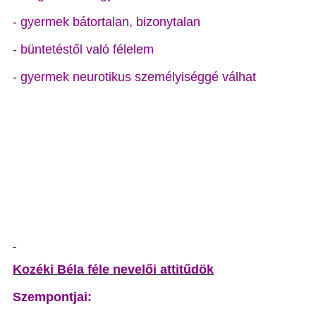
- gyermek bátortalan, bizonytalan
- büntetéstől való félelem
- gyermek neurotikus személyiséggé válhat
Kozéki Béla féle nevelői attitűdök
Szempontjai: