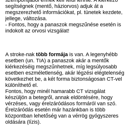
segítségnek (mentő, háziorvos) adjuk át a
megszerezhető információkat, pl. tünetek kezdete,
jellege, változása.
- Fontos, hogy a panaszok megszűnése esetén is
indokolt az orvosi vizsgálat!
A stroke-nak
több formája
is van. A legenyhébb
esetben (un. TIA) a panaszok akár a mentők
kiérkezéséig megszűnhetnek, míg legsúlyosabb
esetben eszméletlenség, akár légzési elégtelenség
következhet be, a két forma biztonságosan CT-vel
különíthető el.
Fontos, hogy minél hamarabb CT vizsgálat
készüljön a betegről, annak eldöntésére, hogy
vérzéses, vagy érelzáródásos formáról van szó.
Érelzáródás esetén már hazánkban is több
központban lehetőség van a vérrög gyógyszeres
oldására (lízis).