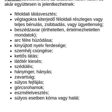
akár együttesen is jelentkezhetnek:
féloldali látásvesztés;
végtagokra kiterjedő féloldali részleges vagy
teljes bénulás, zsibbadás, vagy ügyetlenség;
beszédzavar (érthetetlen, értelmezhetetlen
mondatok);
arc félre húzódása;
kinyújtott nyelv ferdesége;
szemhéj csüngése;
kettős látás;
látótér kiesés;
szédülés;
hányinger, hányás;
zavartság;
súlyos fejfájás;
görcsrohamok;
eszméletvesztés;
súlyos esetben kóma vagy halál;