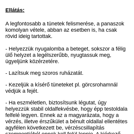
Ellátás:
A legfontosabb a tünetek felismerése, a panaszok
komolyan vétele, abban az esetben is, ha csak
rövid ideig tartottak.
- Helyezzük nyugalomba a beteget, sokszor a félig
ülő helyzet a legélszerűbb, nyugtassuk meg,
ügyeljünk közérzetére.
- Lazítsuk meg szoros ruházatát.
- Kezeljük a kísérő tüneteket pl. görcsrohamnál
védjük a fejét.
- Ha eszméletlen, biztosítsunk légutat, úgy
helyezzük stabil oldalfekvésbe, hogy épp testoldala
felfelé legyen. Ennek az a magyarázata, hogy a
vérzés, illetve érszűkület a bénult oldallal ellentétes
agyfélen következett be, vérzéscsillapítás
szempontjából ennek kell felül lennie. A kiérkező