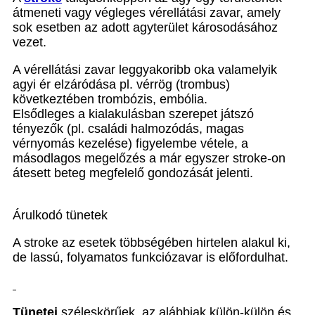
átmeneti vagy végleges vérellátási zavar, amely
sok esetben az adott agyterület károsodásához
vezet.
A vérellátási zavar leggyakoribb oka valamelyik
agyi ér elzáródása pl. vérrög (trombus)
következtében trombózis, embólia.
Elsődleges a kialakulásban szerepet játszó
tényezők (pl. családi halmozódás, magas
vérnyomás kezelése) figyelembe vétele, a
másodlagos megelőzés a már egyszer stroke-on
átesett beteg megfelelő gondozását jelenti.
Árulkodó tünetek
A stroke az esetek többségében hirtelen alakul ki,
de lassú, folyamatos funkciózavar is előfordulhat.
Tünetei
széleskörűek, az alábbiak külön-külön és