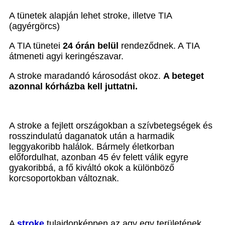
A tünetek alapján lehet stroke, illetve TIA
(agyérgörcs)
A TIA tünetei
24 órán belül
rendeződnek. A TIA
átmeneti agyi keringészavar.
A stroke maradandó károsodást okoz.
A beteget
azonnal kórházba kell juttatni.
A stroke a fejlett országokban a szívbetegségek és
rosszindulatú daganatok után a harmadik
leggyakoribb halálok. Bármely életkorban
előfordulhat, azonban 45 év felett válik egyre
gyakoribbá, a fő kiváltó okok a különböző
korcsoportokban változnak.
A
stroke
tulajdonképpen az agy egy területének