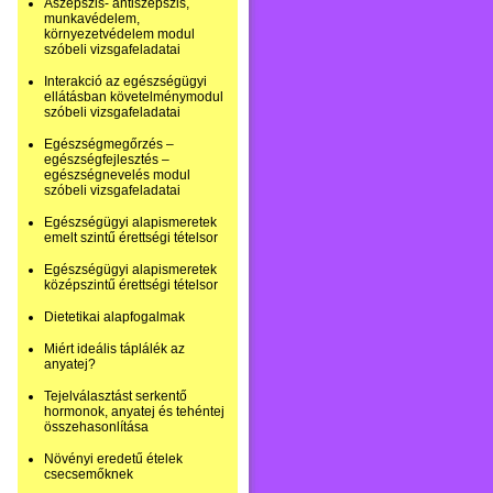
Aszepszis- antiszepszis,
munkavédelem,
környezetvédelem modul
szóbeli vizsgafeladatai
Interakció az egészségügyi
ellátásban követelménymodul
szóbeli vizsgafeladatai
Egészségmegőrzés –
egészségfejlesztés –
egészségnevelés modul
szóbeli vizsgafeladatai
Egészségügyi alapismeretek
emelt szintű érettségi tételsor
Egészségügyi alapismeretek
középszintű érettségi tételsor
Dietetikai alapfogalmak
Miért ideális táplálék az
anyatej?
Tejelválasztást serkentő
hormonok, anyatej és tehéntej
összehasonlítása
Növényi eredetű ételek
csecsemőknek