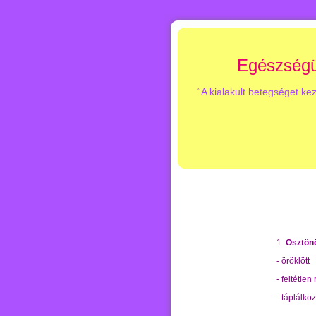
Egészségü
“A kialakult betegséget ke
1.
Ösztön
- öröklött
- feltétlen 
- táplálkoz