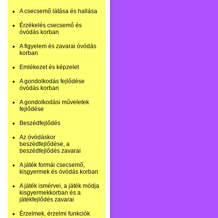
A csecsemő látása és hallása
Érzékelés csecsemő és
óvódás korban
A figyelem és zavarai óvódás
korban
Emlékezet és képzelet
A gondolkodás fejlődése
óvódás korban
A gondolkodási műveletek
fejlődése
Beszédfejlődés
Az óvódáskor
beszédfejlődése, a
beszédfejlődés zavarai
A játék formái csecsemő,
kisgyermek és óvódás korban
A játék ismérvei, a játék módja
kisgyermekkorban és a
játékfejlődés zavarai
Érzelmek, érzelmi funkciók