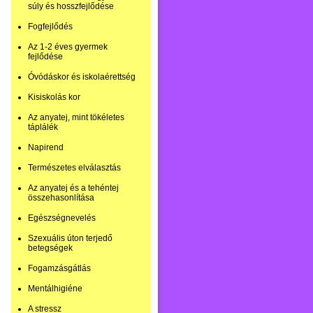
súly és hosszfejlődése
Fogfejlődés
Az 1-2 éves gyermek
fejlődése
Óvódáskor és iskolaérettség
Kisiskolás kor
Az anyatej, mint tökéletes
táplálék
Napirend
Természetes elválasztás
Az anyatej és a tehéntej
összehasonlítása
Egészségnevelés
Szexuális úton terjedő
betegségek
Fogamzásgátlás
Mentálhigiéne
A stressz