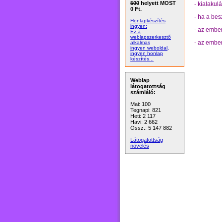
500
helyett MOST
- kialakul
0 Ft.
- ha a bes
Honlapkészítés
ingyen:
- az embe
Ez a
weblapszerkesztő
- az embe
alkalmas
ingyen weboldal,
ingyen honlap
készítés...
Weblap
látogatottság
számláló:
Mai: 100
Tegnapi: 821
Heti: 2 117
Havi: 2 662
Össz.: 5 147 882
Látogatottság
növelés