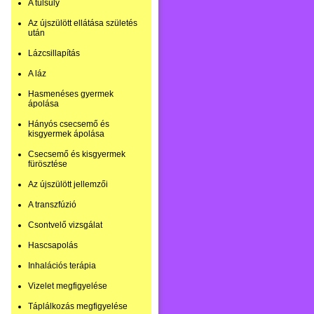
A túlsúly
Az újszülött ellátása születés
után
Lázcsillapítás
A láz
Hasmenéses gyermek
ápolása
Hányós csecsemő és
kisgyermek ápolása
Csecsemő és kisgyermek
fürösztése
Az újszülött jellemzői
A transzfúzió
Csontvelő vizsgálat
Hascsapolás
Inhalációs terápia
Vizelet megfigyelése
Táplálkozás megfigyelése