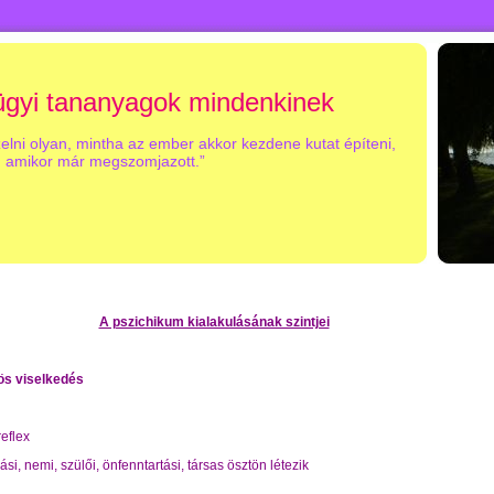
gyi tananyagok mindenkinek
zelni olyan, mintha az ember akkor kezdene kutat építeni,
amikor már megszomjazott.”
A pszichikum kialakulásának szintjei
ös viselkedés
reflex
ási, nemi, szülői, önfenntartási, társas ösztön létezik