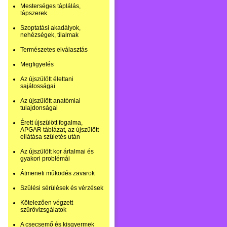
Mesterséges táplálás,
tápszerek
Szoptatási akadályok,
nehézségek, tilalmak
Természetes elválasztás
Megfigyelés
Az újszülött élettani
sajátosságai
Az újszülött anatómiai
tulajdonságai
Érett újszülött fogalma,
APGAR táblázat, az újszülött
ellátása születés után
Az újszülött kor ártalmai és
gyakori problémái
Átmeneti működés zavarok
Szülési sérülések és vérzések
Kötelezően végzett
szűrővizsgálatok
A csecsemő és kisgyermek