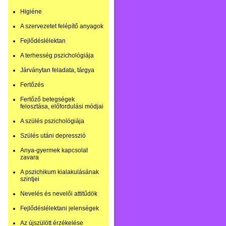
Higiéne
A szervezetet felépítő anyagok
Fejlődéslélektan
A terhesség pszichológiája
Járványtan feladata, tárgya
Fertőzés
Fertőző betegségek
felosztása, előfordulási módjai
A szülés pszichológiája
Szülés utáni depresszió
Anya-gyermek kapcsolat
zavara
A pszichikum kialakulásának
szintjei
Nevelés és nevelői attitűdök
Fejlődéslélektani jelenségek
Az újszülött érzékelése