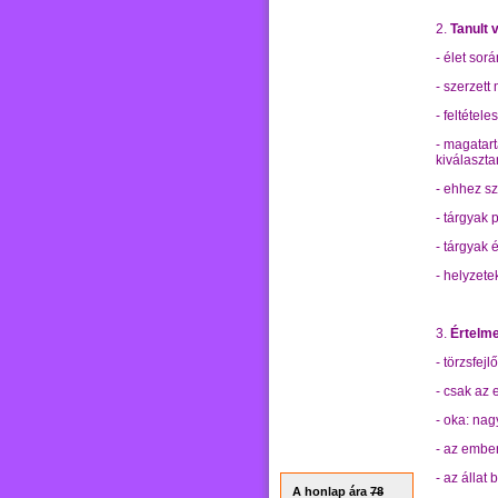
2.
Tanult 
- élet sorá
- szerzett
- feltétel
- magatar
kiválaszta
- ehhez s
- tárgyak
- tárgyak 
- helyzet
3.
Értelm
- törzsfe
- csak az
- oka: na
- az ember
- az állat
A honlap ára
78