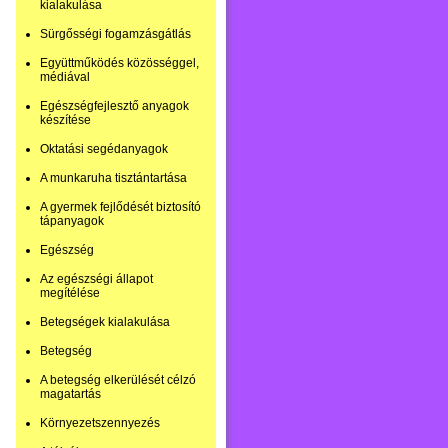
kialakulása
Sürgősségi fogamzásgátlás
Együttműködés közösséggel,
médiával
Egészségfejlesztő anyagok
készítése
Oktatási segédanyagok
A munkaruha tisztántartása
A gyermek fejlődését biztosító
tápanyagok
Egészség
Az egészségi állapot
megítélése
Betegségek kialakulása
Betegség
A betegség elkerülését célzó
magatartás
Környezetszennyezés