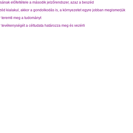
ásának előfeltétele a második jelzőrendszer, azaz a beszéd
zéd kialakul, akkor a gondolkodás is, a környezetet egyre jobban megismerjük
r teremti meg a tudományt
r tevékenységét a céltudata határozza meg és vezérli