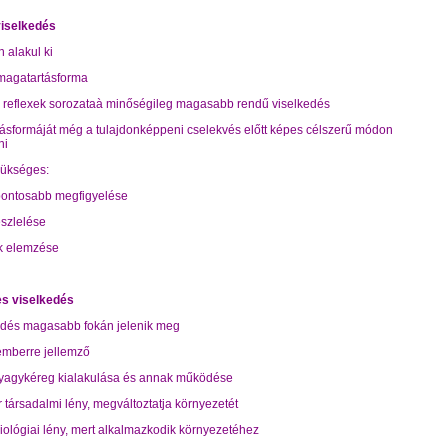
viselkedés
n alakul ki
 magatartásforma
es reflexek sorozataà minőségileg magasabb rendű viselkedés
tásformáját még a tulajdonképpeni cselekvés előtt képes célszerű módon
ni
zükséges:
 pontosabb megfigyelése
észlelése
ek elemzése
es viselkedés
jlődés magasabb fokán jelenik meg
 emberre jellemző
gyagykéreg kialakulása és annak működése
 társadalmi lény, megváltoztatja környezetét
 biológiai lény, mert alkalmazkodik környezetéhez