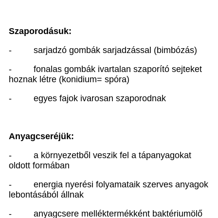
Szaporodásuk:
-
sarjadzó gombák sarjadzással (bimbózás)
-
fonalas gombák ivartalan szaporító sejteket
hoznak létre (konidium= spóra)
-
egyes fajok ivarosan szaporodnak
Anyagcseréjük:
-
a környezetből veszik fel a tápanyagokat
oldott formában
-
energia nyerési folyamataik szerves anyagok
lebontásából állnak
-
anyagcsere melléktermékként baktériumölő