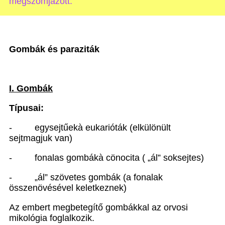
megszomjazott.”
Gombák és paraziták
I. Gombák
Típusai:
-
egysejtűek
à
eukarióták (elkülönült
sejtmagjuk van)
-
fonalas gombák
à
cönocita ( „ál” soksejtes)
-
„ál” szövetes gombák (a fonalak
összenövésével keletkeznek)
Az embert megbetegítő gombákkal az orvosi
mikológia foglalkozik.