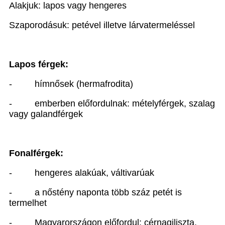
Alakjuk: lapos vagy hengeres
Szaporodásuk: petével illetve lárvatermeléssel
Lapos férgek:
-
hímnősek (hermafrodita)
-
emberben előfordulnak: mételyférgek, szalag
vagy galandférgek
Fonalférgek:
-
hengeres alakúak, váltivarúak
-
a nőstény naponta több száz petét is
termelhet
-
Magyarországon előfordul: cérnagiliszta,