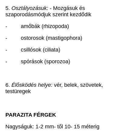
5.
Osztályozásuk:
- Mozgásuk és
szaporodásmódjuk szerint kezdődik
-
amőbák (rhizopoda)
-
ostorosok (mastigophora)
-
csillósok (ciliata)
-
spórások (sporozoa)
6.
Élősködés helye:
vér, belek, szövetek,
testüregek
PARAZITA FÉRGEK
Nagyságuk: 1-2 mm- től 10- 15 méterig