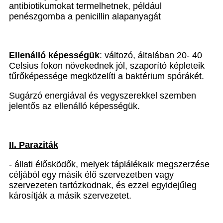
antibiotikumokat termelhetnek, például
penészgomba a penicillin alapanyagát
Ellenálló képességük
: változó, általában 20- 40
Celsius fokon növekednek jól, szaporító képleteik
tűrőképessége megközelíti a baktérium spórákét.
Sugárzó energiával és vegyszerekkel szemben
jelentős az ellenálló képességük.
II. Paraziták
- állati élősködők, melyek táplálékaik megszerzése
céljából egy másik élő szervezetben vagy
szervezeten tartózkodnak, és ezzel egyidejűleg
károsítják a másik szervezetet.