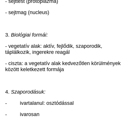
- sejttest (protoplazma)
- sejtmag (nucleus)
3.
Biológiai formái:
- vegetatív alak: aktív, fejlődik, szaporodik,
táplálkozik, ingerekre reagál
- ciszta: a vegetatív alak kedvezőtlen körülmények
között keletkezett formája
4.
Szaporodásuk:
-
ivartalanul: osztódással
-
ivarosan