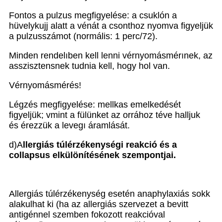
Fontos a pulzus megfigyelése: a csuklón a
hüvelykujj alatt a vénát a csonthoz nyomva figyeljük
a pulzusszámot (normális: 1 perc/72).
Minden rendelıben kell lenni vérnyomásmérınek, az
asszisztensnek tudnia kell, hogy hol van.
Vérnyomásmérés!
Légzés megfigyelése: mellkas emelkedését
figyeljük; vmint a fülünket az orrához téve halljuk
és érezzük a levegı áramlását.
d)A
llergiás túlérzékenységi reakció és a
collapsus elkülönítésének szempontjai.
Allergiás túlérzékenység esetén anaphylaxiás sokk
alakulhat ki (ha az allergiás szervezet a bevitt
antigénnel szemben fokozott reakcióval