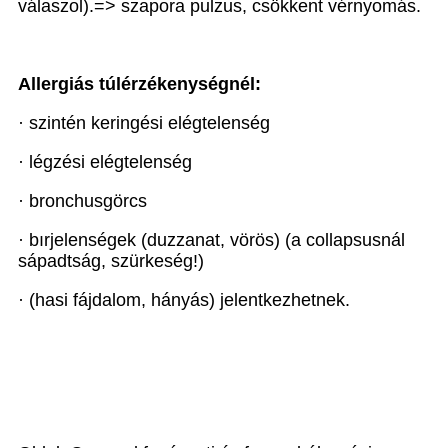
válaszol).=> szapora pulzus, csökkent vérnyomás.
Allergiás túlérzékenységnél:
· szintén keringési elégtelenség
· légzési elégtelenség
· bronchusgörcs
· bırjelenségek (duzzanat, vörös) (a collapsusnál
sápadtság, szürkeség!)
· (hasi fájdalom, hányás) jelentkezhetnek.