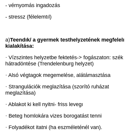
- vérnyomás ingadozás
- stressz (félelemtıl)
a)
Teendık/ a gyermek testhelyzetének megfelelı
kialakítása:
· Vízszintes helyzetbe fektetés-> fogászaton: szék
hátradöntése (Trendelenburg helyzet)
· Alsó végtagok megemelése, alátámasztása
· Strangulációk meglazítása (szorító ruházat
meglazítása)
· Ablakot ki kell nyitni- friss levegı
· Beteg homlokára vizes borogatást tenni
· Folyadékot itatni (ha eszméleténél van).