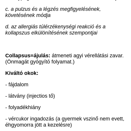
c. a pulzus és a légzés megfigyelésének,
követésének módja
d. az allergiás túlérzékenységi reakció és a
kollapszus elkülönítésének szempontjai
Collapsus=ájulás:
átmeneti agyi vérellátási zavar.
(Önmagát gyógyító folyamat.)
Kiváltó okok:
- fájdalom
- látvány (injectios tő)
- folyadékhiány
- vércukor ingadozás (a gyermek vszinő nem evett,
éhgyomorra jött a kezelésre)