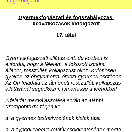
megszomjazott.”
Gyermekfogászati és fogszabályozási
beavatkozások kidolgozott
17. tétel
Gyermekfogászati ellátás elıtt, de közben is
elıfordul, hogy a félelem, a fokozott izgalmi
állapot, rosszullét, kollapszust okoz. Különösen
gyakori az éhgyomorral érkezı gyermek esetében.
Az Ön feladata az átmeneti rosszullét, kollapszus
ellátásánál segédkezni. Ismertesse a teendıket!
A feladat megválaszolása során az alábbi
szempontokra térjen ki:
a. a gyermek testhelyzetének kialakítása
b. a hypoglikaemia relatív csökkentésének módja