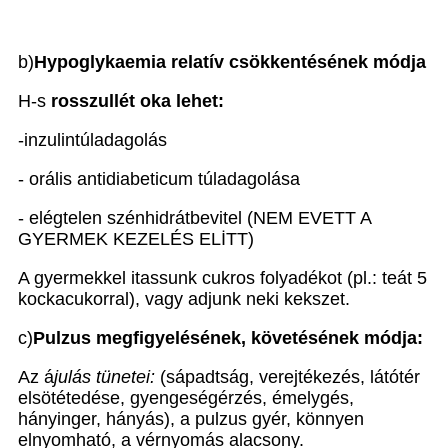
b)
Hypoglykaemia relatív csökkentésének módja
H-s
rosszullét oka lehet:
-inzulintúladagolás
- orális antidiabeticum túladagolása
- elégtelen szénhidrátbevitel (NEM EVETT A
GYERMEK KEZELÉS ELİTT)
A gyermekkel itassunk cukros folyadékot (pl.: teát 5
kockacukorral), vagy adjunk neki kekszet.
c)
Pulzus megfigyelésének, követésének módja:
Az á
julás tünetei:
(sápadtság, verejtékezés, látótér
elsötétedése, gyengeségérzés, émelygés,
hányinger, hányás), a pulzus gyér, könnyen
elnyomható, a vérnyomás alacsony.