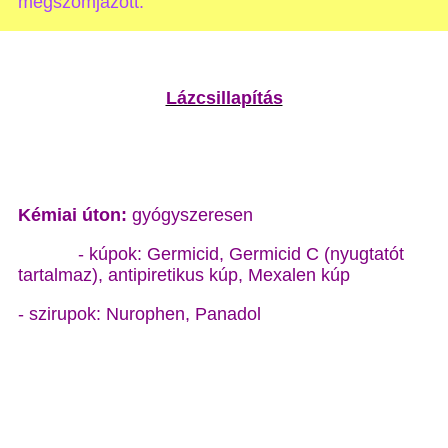
megszomjazott.”
Lázcsillapítás
Kémiai úton:
gyógyszeresen
- kúpok: Germicid, Germicid C (nyugtatót
tartalmaz), antipiretikus kúp, Mexalen kúp
- szirupok: Nurophen, Panadol