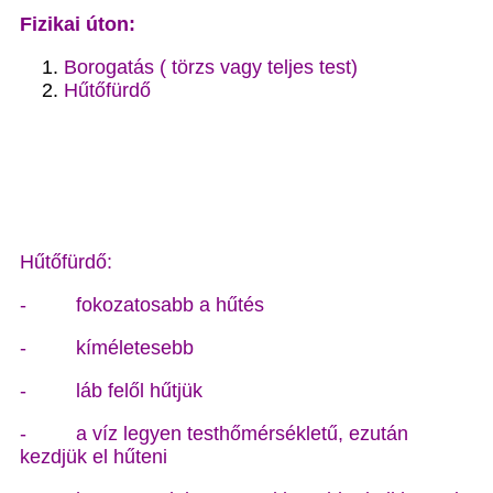
Fizikai úton:
Borogatás ( törzs vagy teljes test)
Hűtőfürdő
Hűtőfürdő:
- fokozatosabb a hűtés
- kíméletesebb
- láb felől hűtjük
- a víz legyen testhőmérsékletű, ezután
kezdjük el hűteni