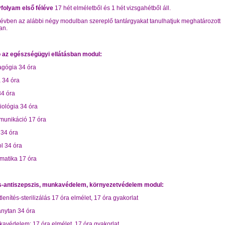
vfolyam első féléve
17 hét elméletből és 1 hét vizsgahétből áll.
élévben az alábbi négy modulban szereplő tantárgyakat tanulhatjuk meghatározott
an.
ó az egészségügyi ellátásban modul:
gógia 34 óra
a 34 óra
34 óra
iológia 34 óra
unikáció 17 óra
n 34 óra
l 34 óra
rmatika 17 óra
s-antiszepszis, munkavédelem, környezetvédelem modul
:
őtlenítés-sterilizálás 17 óra elmélet, 17 óra gyakorlat
ánytan 34 óra
avédelem: 17 óra elmélet, 17 óra gyakorlat