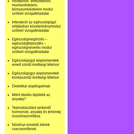
Aszepszis- antiszepszis,
munkavédelem,
környezetvédelem modul
szóbeli vizsgafeladatai
Interakció az egészségügyi
ellátásban követelménymodul
szóbeli vizsgafeladatai
Egészségmegőrzés –
egészségfejlesztés –
egészségnevelés modul
szóbeli vizsgafeladatai
Egészségügyi alapismeretek
emelt szintű érettségi tételsor
Egészségügyi alapismeretek
középszintű érettségi tételsor
Dietetikai alapfogalmak
Miért ideális táplálék az
anyatej?
Tejelválasztást serkentő
hormonok, anyatej és tehéntej
összehasonlítása
Növényi eredetű ételek
csecsemőknek