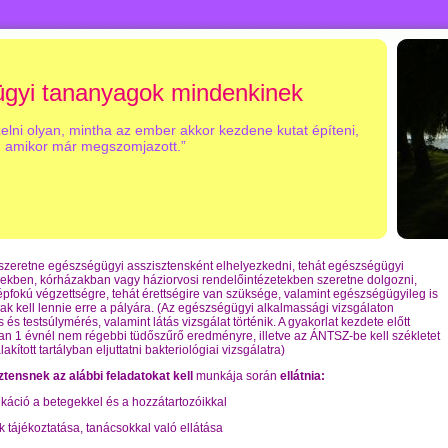
gyi tananyagok mindenkinek
zelni olyan, mintha az ember akkor kezdene kutat építeni,
amikor már megszomjazott.”
 szeretne egészségügyi asszisztensként elhelyezkedni, tehát egészségügyi
ekben, kórházakban vagy háziorvosi rendelőintézetekben szeretne dolgozni,
pfokú végzettségre, tehát érettségire van szüksége, valamint egészségügyileg is
k kell lennie erre a pályára. (Az egészségügyi alkalmassági vizsgálaton
és testsúlymérés, valamint látás vizsgálat történik. A gyakorlat kezdete előtt
an 1 évnél nem régebbi tüdőszűrő eredményre, illetve az ÁNTSZ-be kell székletet
lakított tartályban eljuttatni bakteriológiai vizsgálatra)
ztensnek az alábbi feladatokat kell
munkája során
ellátnia:
káció a betegekkel és a hozzátartozóikkal
k tájékoztatása, tanácsokkal való ellátása