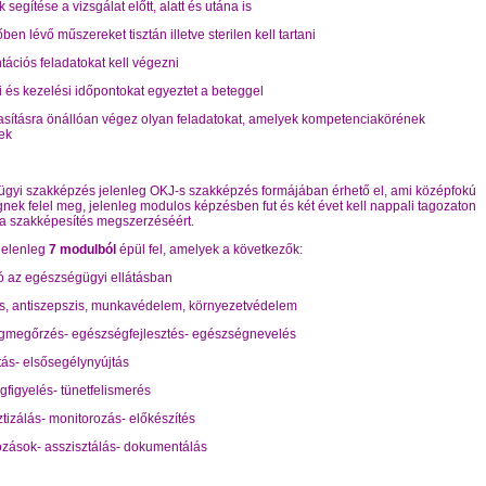
 segítése a vizsgálat előtt, alatt és utána is
őben lévő műszereket tisztán illetve sterilen kell tartani
ációs feladatokat kell végezni
ti és kezelési időpontokat egyeztet a beteggel
tasításra önállóan végez olyan feladatokat, amelyek kompetenciakörének
ek
gyi szakképzés jelenleg OKJ-s szakképzés formájában érhető el, ami középfokú
nek felel meg, jelenleg modulos képzésben fut és két évet kell nappali tagozaton
i a szakképesítés megszerzéséért.
jelenleg
7 modulból
épül fel, amelyek a következők:
ió az egészségügyi ellátásban
is, antiszepszis, munkavédelem, környezetvédelem
gmegőrzés- egészségfejlesztés- egészségnevelés
átás- elsősegélynyújtás
figyelés- tünetfelismerés
tizálás- monitorozás- előkészítés
ozások- asszisztálás- dokumentálás