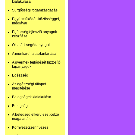
kialakulása
Sürgősségi fogamzásgátlás
Együttműködés közösséggel,
médiával
Egészségfejlesztő anyagok
készítése
Oktatási segédanyagok
A munkaruha tisztántartása
A gyermek fejlődését biztosító
tápanyagok
Egészség
Az egészségi állapot
megítélése
Betegségek kialakulása
Betegség
A betegség elkerülését célzó
magatartás
Környezetszennyezés