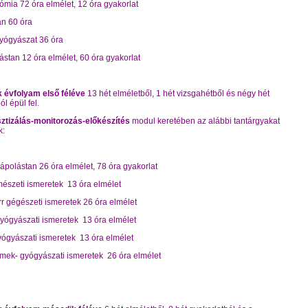
ómia 72 óra elmélet, 12 óra gyakorlat
an 60 óra
yógyászat 36 óra
ástan 12 óra elmélet, 60 óra gyakorlat
 évfolyam első féléve
13 hét elméletből, 1 hét vizsgahétből és négy hét
ól épül fel.
ztizálás-monitorozás-előkészítés
modul keretében az alábbi tantárgyakat
k:
ápolástan 26 óra elmélet, 78 óra gyakorlat
észeti ismeretek 13 óra elmélet
orr gégészeti ismeretek 26 óra elmélet
yógyászati ismeretek 13 óra elmélet
ógyászati ismeretek 13 óra elmélet
mek- gyógyászati ismeretek 26 óra elmélet