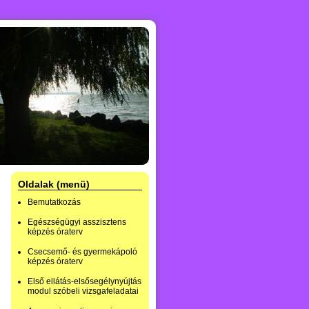
Oldalak (menü)
Bemutatkozás
Egészségügyi asszisztens
képzés óraterv
Csecsemő- és gyermekápoló
képzés óraterv
Első ellátás-elsősegélynyújtás
modul szóbeli vizsgafeladatai