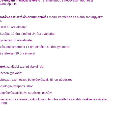
 évfolyam második féléve
6 hét elméletből, 8 hét gyakorlatból és a
kból épül fel.
kozás-asszisztálás-dokumentálás
modul keretében az alábbi tantárgyakat
k:
szet 18 óra elmélet
isztálás 12 óra elmélet, 24 óra gyakorlat
yszertan 36 óra elmélet
piás alapismeretek 14 óra elmélet, 60 óra gyakorlat
ás lélektan 30 óra elmélet
atok
az alábbi szerint alakulnak:
incsen gyakorlat
ebészet, szemészet, belgyógyászat, fül- orr gégészet
diológia, központi labor
lgyógyászati illetve sebészeti osztály
megszerzi a szakmát, akkor tovább tanulás mellett az alábbi szakképesítéseket
i meg: