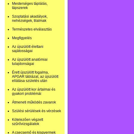
Mesterséges táplálás,
tápszerek
Szoptatási akadályok,
nehézségek, tilalmak
Természetes elválasztás
Megfigyelés
Az újszülött élettani
sajátosságai
Az újszülött anatómiai
tulajdonságai
Érett újszülött fogalma,
APGAR táblázat, az újszülött
ellátása születés után
Az újszülött kor ártalmai és
gyakori problémái
Átmeneti működés zavarok
Szülési sérülések és vérzések
Kötelezően végzett
szűrővizsgálatok
A csecsemő és kisgyermek