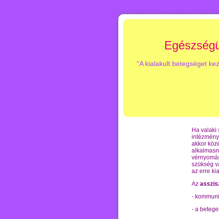
Egészségü
“A kialakult betegséget ke
Ha valaki
intézmény
akkor közé
alkalmasna
vérnyomás 
szükség v
az erre kia
Az
asszis
- kommuni
- a betege