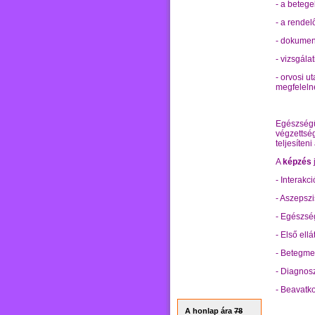
- a betegek
- a rendel
- dokument
- vizsgála
- orvosi u
megfeleln
Egészségü
végzettség
teljesíten
A
képzés
- Interakc
- Aszepsz
- Egészsé
- Első ell
- Betegmeg
- Diagnosz
- Beavatk
A honlap ára
78