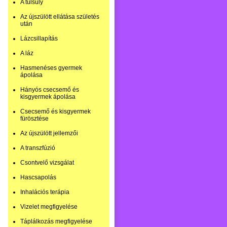
A túlsúly
Az újszülött ellátása születés
után
Lázcsillapítás
A láz
Hasmenéses gyermek
ápolása
Hányós csecsemő és
kisgyermek ápolása
Csecsemő és kisgyermek
fürösztése
Az újszülött jellemzői
A transzfúzió
Csontvelő vizsgálat
Hascsapolás
Inhalációs terápia
Vizelet megfigyelése
Táplálkozás megfigyelése