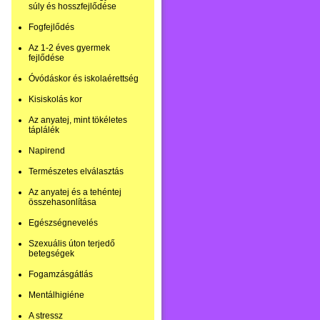
súly és hosszfejlődése
Fogfejlődés
Az 1-2 éves gyermek
fejlődése
Óvódáskor és iskolaérettség
Kisiskolás kor
Az anyatej, mint tökéletes
táplálék
Napirend
Természetes elválasztás
Az anyatej és a tehéntej
összehasonlítása
Egészségnevelés
Szexuális úton terjedő
betegségek
Fogamzásgátlás
Mentálhigiéne
A stressz