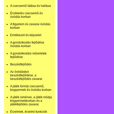
A csecsemő látása és hallása
Érzékelés csecsemő és
óvódás korban
A figyelem és zavarai óvódás
korban
Emlékezet és képzelet
A gondolkodás fejlődése
óvódás korban
A gondolkodási műveletek
fejlődése
Beszédfejlődés
Az óvódáskor
beszédfejlődése, a
beszédfejlődés zavarai
A játék formái csecsemő,
kisgyermek és óvódás korban
A játék ismérvei, a játék módja
kisgyermekkorban és a
játékfejlődés zavarai
Érzelmek, érzelmi funkciók