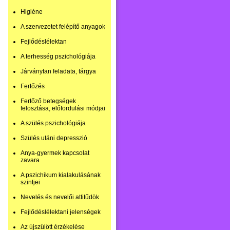
Higiéne
A szervezetet felépítő anyagok
Fejlődéslélektan
A terhesség pszichológiája
Járványtan feladata, tárgya
Fertőzés
Fertőző betegségek
felosztása, előfordulási módjai
A szülés pszichológiája
Szülés utáni depresszió
Anya-gyermek kapcsolat
zavara
A pszichikum kialakulásának
szintjei
Nevelés és nevelői attitűdök
Fejlődéslélektani jelenségek
Az újszülött érzékelése