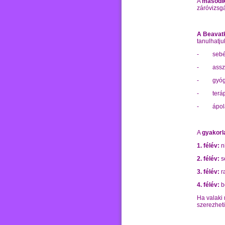
A
második
záróvizsgá
A Beavat
tanulhatju
-
sebé
-
assz
-
gyóg
-
terá
-
ápol
A
gyakorl
1. félév:
n
2. félév:
s
3. félév:
ra
4. félév:
be
Ha valaki 
szerezhet