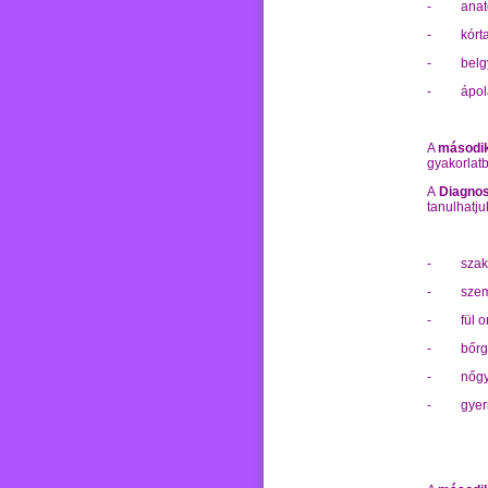
-
anat
-
kórt
-
belg
-
ápol
A
második
gyakorlatb
A
Diagnos
tanulhatju
-
szak
-
szem
-
fül 
-
bőrg
-
nőgy
-
gyer