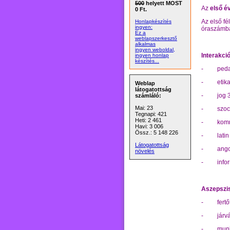
500
helyett MOST
Az
első é
0 Ft.
Az első f
Honlapkészítés
ingyen:
óraszámb
Ez a
weblapszerkesztő
alkalmas
ingyen weboldal,
Interakci
ingyen honlap
készítés...
-
peda
-
etik
Weblap
látogatottság
-
jog 
számláló:
Mai: 23
-
szoc
Tegnapi: 421
Heti: 2 461
-
komm
Havi: 3 006
Össz.: 5 148 226
-
lati
Látogatottság
-
ango
növelés
-
info
Aszepszi
-
fert
-
járv
-
munk