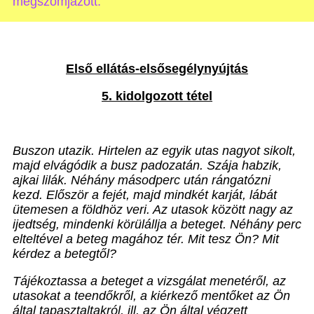
megszomjazott.”
Első ellátás-elsősegélynyújtás
5. kidolgozott tétel
Buszon utazik. Hirtelen az egyik utas nagyot sikolt,
majd elvágódik a busz padozatán. Szája habzik,
ajkai lilák. Néhány másodperc után rángatózni
kezd. Először a fejét, majd mindkét karját, lábát
ütemesen a földhöz veri. Az utasok között nagy az
ijedtség, mindenki körülállja a beteget. Néhány perc
elteltével a beteg magához tér. Mit tesz Ön? Mit
kérdez a betegtől?
Tájékoztassa a beteget a vizsgálat menetéről, az
utasokat a teendőkről, a kiérkező mentőket az Ön
által tapasztaltakról, ill. az Ön által végzett