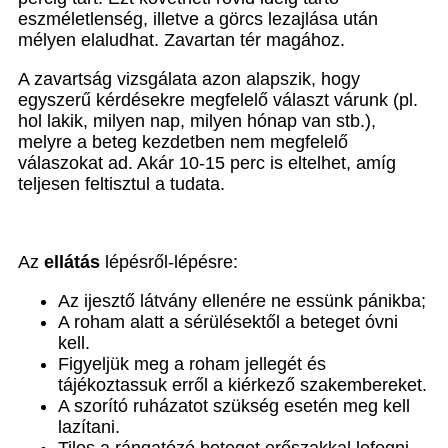
eszméletlenség, illetve a görcs lezajlása után
mélyen elaludhat. Zavartan tér magához.
A zavartság vizsgálata azon alapszik, hogy
egyszerű kérdésekre megfelelő választ várunk (pl.
hol lakik, milyen nap, milyen hónap van stb.),
melyre a beteg kezdetben nem megfelelő
válaszokat ad. Akár 10-15 perc is eltelhet, amíg
teljesen feltisztul a tudata.
Az
ellátás
lépésről-lépésre:
Az ijesztő látvány ellenére ne essünk pánikba;
A roham alatt a sérülésektől a beteget óvni
kell.
Figyeljük meg a roham jellegét és
tájékoztassuk erről a kiérkező szakembereket.
A szorító ruházatot szükség esetén meg kell
lazítani.