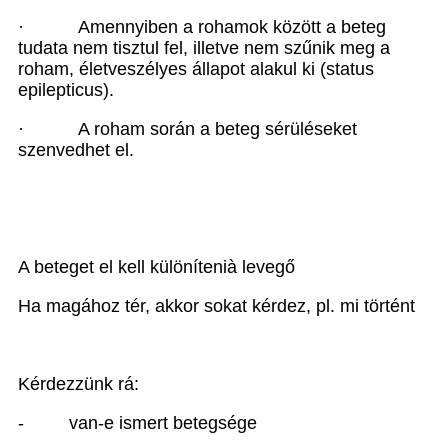
·
Amennyiben a rohamok között a beteg
tudata nem tisztul fel, illetve nem szűnik meg a
roham, életveszélyes állapot alakul ki (status
epilepticus).
·
A roham során a beteg sérüléseket
szenvedhet el.
A beteget el kell különíteni
à
levegő
Ha magához tér, akkor sokat kérdez, pl. mi történt
Kérdezzünk rá:
-
van-e ismert betegsége