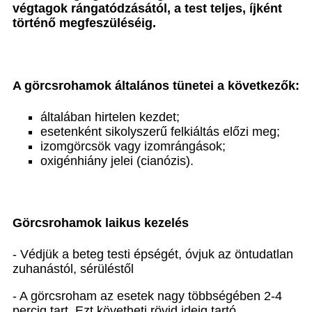
végtagok rángatódzásától, a test teljes, íjként
történő megfeszüléséig.
A görcsrohamok
általános tünetei
a következők:
általában hirtelen kezdet;
esetenként sikolyszerű felkiáltás előzi meg;
izomgörcsök vagy izomrángások;
oxigénhiány jelei (cianózis).
Görcsrohamok laikus kezelés
- Védjük a beteg testi épségét, óvjuk az öntudatlan
zuhanástól, sérüléstől
- A görcsroham az esetek nagy többségében 2-4
percig tart. Ezt követheti rövid ideig tartó