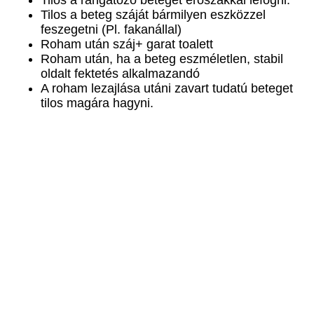
Tilos a rángatózó beteget erőszakkal lefogni.
Tilos a beteg száját bármilyen eszközzel
feszegetni (Pl. fakanállal)
Roham után száj+ garat toalett
Roham után, ha a beteg eszméletlen, stabil
oldalt fektetés alkalmazandó
A roham lezajlása utáni zavart tudatú beteget
tilos magára hagyni.