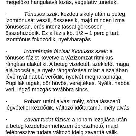
megelőző hangulatváltozás, vegetatív tünetek.
·
Tónusos szak
: kezdeti sikoly után a beteg
izomtónusát veszti, összeesik, majd minden izma
tónusosan, erős intenzitással görcsösen
összehúzódik. Ez a fázis kb. 1/2 – 1 percig tart.
Izomtónus fokozódik, nyelvharapás.
·
Izomrángás fázisa/ Klónusos szak
: a
tónusos fázist követve a vázizomzat ritmikus
rángása alakul ki. A beteg vizeletét, székletét maga
alá bocsátja, a nyelv rángatózása miatt a szájában
lévő nyál habbá verődik, nyelvét megharaphatja.
Pupillák tágak, bőr hűvös, verejtékes. Nyálát habbá
veri, légző mozgás továbbra sincs.
·
Roham utáni alvás: mély, sóhajtásszerű
légvétellel kezdődik, változó időtartamú, mély alvás
·
Zavart tudat fázisa
: a roham lezajlása után
a beteg kezdetben nehezen ébreszthető, majd
felébresztve tudata változó ideig zavarttá válik.