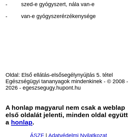
-
szed-e gyógyszert, nála van-e
-
van-e gyógyszerérzékenysége
Oldal: Első ellátás-elsősegélynyújtás 5. tétel
Egészségügyi tananyagok mindenkinek - © 2008 -
2026 - egeszsegugy.hupont.hu
A honlap magyarul nem csak a weblap
első oldalát jelenti, minden oldal együtt
a
honlap
.
ÁSZF
|
Adatvédelmi Nyilatkozat