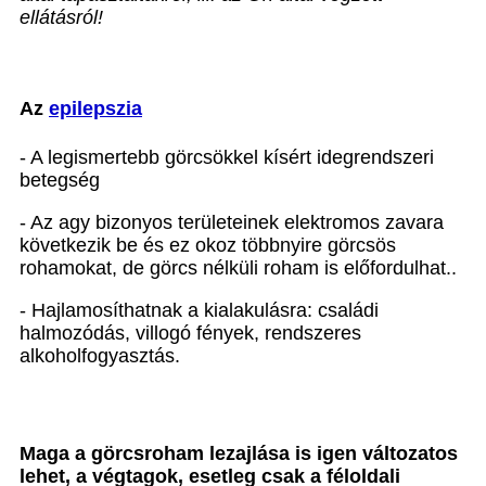
ellátásról!
Az
epilepszia
- A legismertebb görcsökkel kísért idegrendszeri
betegség
- Az agy bizonyos területeinek elektromos zavara
következik be és ez okoz többnyire görcsös
rohamokat, de görcs nélküli roham is előfordulhat..
- Hajlamosíthatnak a kialakulásra: családi
halmozódás, villogó fények, rendszeres
alkoholfogyasztás.
Maga a görcsroham lezajlása is igen változatos
lehet, a végtagok, esetleg csak a féloldali