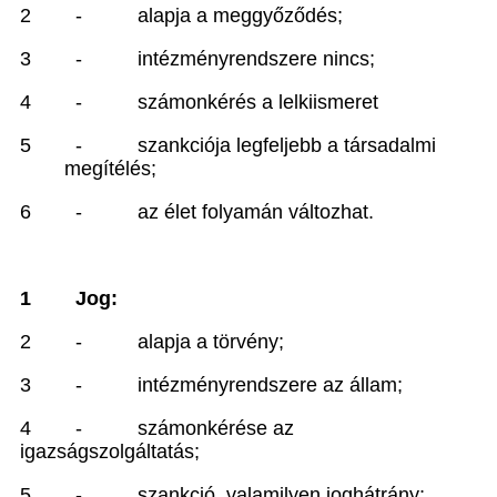
2
-
alapja a meggy
őződés;
3
-
intézményrendszere nincs;
4
-
számonkérés a lelkiismeret
5
-
szankciója legfeljebb a társadalmi
megítélés;
6
-
az élet folyamán változhat.
1
Jog:
2
-
alapja a törvény;
3
-
intézményrendszere az állam;
4
-
számonkérése az
igazságszolgáltatás;
5
-
szankció, valamilyen joghátrány;