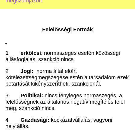
megszomjazott.”
Felel
ősségi Formák
1
erkölcsi
: normaszegés esetén közösségi
állásfoglalás, szankció nincs
2
Jogi:
norma által el
őírt
kötelezettségmegszegése estén a társadalom ezek
betartását kikényszer
ítheti, szankcionál.
3
Politikai:
nincs tényleges normaszegés, a
felel
ősségnek az általános negatív megítélés felel
meg, szankció nincs.
4
Gazdasági:
kockázatvállalás, vagyoni
helytállás.