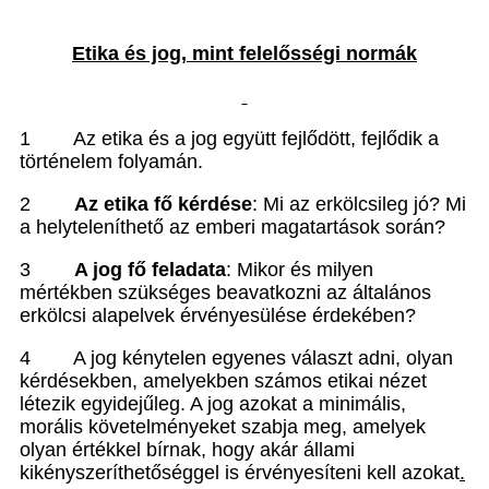
Etika és jog, mint felel
ősségi normák
1
Az etika és a jog együtt fejl
ődött, fejlődik a
történelem folyamán.
2
Az etika f
ő kérdése
: Mi az erkölcsileg jó? Mi
a helyteleníthet
ő az emberi magatartások során?
3
A jog f
ő feladata
: Mikor és milyen
mértékben szükséges beavatkozni az általános
erkölcsi alapelvek érvényesülése érdekében?
4
A jog kénytelen egyenes választ adni, olyan
kérdésekben, amelyekben számos etikai nézet
létezik egyidej
űleg. A jog azokat a minimális,
morális követelményeket szabja meg, amelyek
olyan értékkel bírnak, hogy akár állami
kikényszeríthetőséggel is érvényesíteni
kell azokat
.