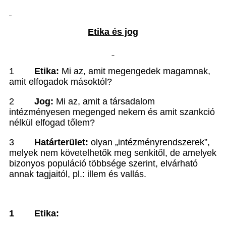
Etika és jog
1
Etika:
Mi az, amit megengedek magamnak,
amit elfogadok másoktól?
2
Jog:
Mi az, amit a társadalom
intézményesen megenged nekem és amit szankció
nélkül elfogad t
őlem?
3
Határterület:
olyan „intézményrendszerek”,
melyek nem követelhet
ők meg senkitől, de amelyek
bizonyos populáció többsége szerint, elvárható
annak tagjaitól, pl.: illem és vallás.
1
Etika: