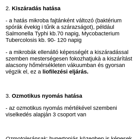
2.
Kiszáradás hatása
- a hatás mikroba fajtánként változó (baktérium
spórák évekig i tűrik a szárazságot), például
Salmonella Typhi kb.70 napig, Mycobacterium
Tubercolosis kb. 90- 120 napig
- a mikrobák ellenálló képességét a kiszáradással
szemben mesterségesen fokozhatjuk
à
a kiszárítást
alacsony hőmérsékleten vákuumban és gyorsan
végzik el, ez a
liofilezési eljárás.
3.
Ozmotikus nyomás hatása
- az ozmotikus nyomás mértékével szembeni
viselkedés alapján 3 csoport van
Ozmotoleránsak
: hypertoniás közegben is képesek