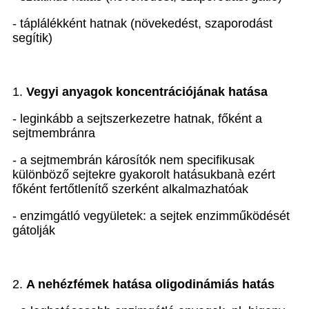
- táplálékként hatnak (növekedést, szaporodást
segítik)
1.
Vegyi anyagok koncentrációjának hatása
- leginkább a sejtszerkezetre hatnak, főként a
sejtmembránra
- a sejtmembrán károsítók nem specifikusak
különböző sejtekre gyakorolt hatásukban
à
ezért
főként fertőtlenítő szerként alkalmazhatóak
- enzimgátló vegyületek: a sejtek enzimműködését
gátolják
2.
A
nehézfémek hatása oligodinámiás hatás