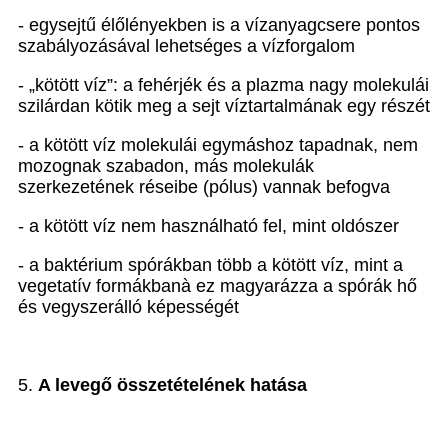
- egysejtű élőlényekben is a vízanyagcsere pontos
szabályozásával lehetséges a vízforgalom
- „kötött víz”: a fehérjék és a plazma nagy molekulái
szilárdan kötik meg a sejt víztartalmának egy részét
- a kötött víz molekulái egymáshoz tapadnak, nem
mozognak szabadon, más molekulák
szerkezetének réseibe (pólus) vannak befogva
- a kötött víz nem használható fel, mint oldószer
- a baktérium spórákban több a kötött víz, mint a
vegetatív formákban
à
ez magyarázza a spórák hő
és vegyszerálló képességét
5.
A
levegő összetételének hatása