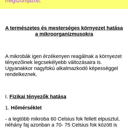
megszomjazott.”
A természetes és mesterséges környezet hatása
a mikroorganizmusokra
A mikrobák igen érzékenyen reagálnak a környezet
tényezőinek legcsekélyebb változásaira is.
Ugyanakkor nagyfokú alkalmazkodó képességgel
rendelkeznek.
I.
Fizikai tényezők hatása
1.
Hőmérséklet
- a legtöbb mikroba 60 Celsius fok fellett elpusztul,
néhány faj azonban a 70- 75 Celsius fok között is