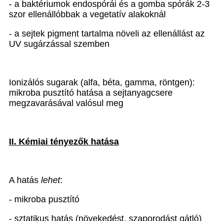
- a baktériumok endospórái és a gomba spórák 2-3
szor ellenállóbbak a vegetatív alakoknál
- a sejtek pigment tartalma növeli az ellenállást az
UV sugárzással szemben
Ionizálós sugarak (alfa, béta, gamma, röntgen):
mikroba pusztító hatása a sejtanyagcsere
megzavarásával valósul meg
II. Kémiai tényezők hatása
A hatás
lehet
:
- mikroba pusztító
- sztatikus hatás (növekedést, szaporodást gátló)