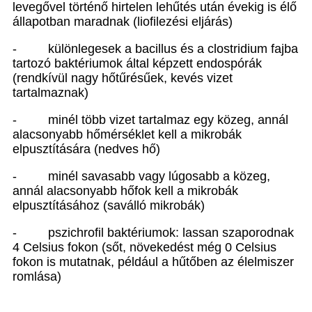
levegővel történő hirtelen lehűtés után évekig is élő
állapotban maradnak (liofilezési eljárás)
-
különlegesek a bacillus és a clostridium fajba
tartozó baktériumok által képzett endospórák
(rendkívül nagy hőtűrésűek, kevés vizet
tartalmaznak)
-
minél több vizet tartalmaz egy közeg, annál
alacsonyabb hőmérséklet kell a mikrobák
elpusztítására (nedves hő)
-
minél savasabb vagy lúgosabb a közeg,
annál alacsonyabb hőfok kell a mikrobák
elpusztításához (saválló mikrobák)
-
pszichrofil baktériumok: lassan szaporodnak
4 Celsius fokon (sőt, növekedést még 0 Celsius
fokon is mutatnak, például a hűtőben az élelmiszer
romlása)