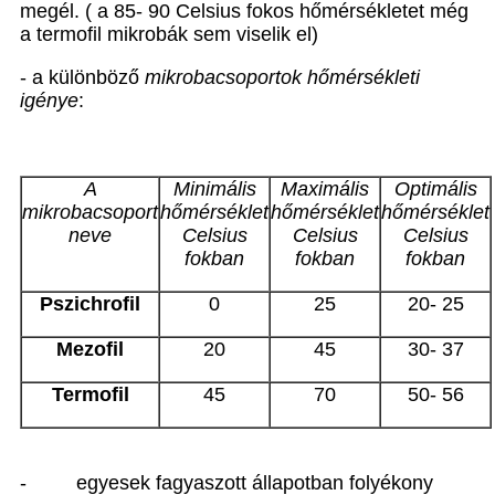
megél. ( a 85- 90 Celsius fokos hőmérsékletet még
a termofil mikrobák sem viselik el)
- a különböző
mikrobacsoportok hőmérsékleti
igénye
:
A
Minimális
Maximális
Optimális
mikrobacsoport
hőmérséklet
hőmérséklet
hőmérséklet
neve
Celsius
Celsius
Celsius
fokban
fokban
fokban
Pszichrofil
0
25
20- 25
Mezofil
20
45
30- 37
Termofil
45
70
50- 56
-
egyesek fagyaszott állapotban folyékony