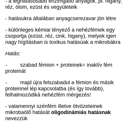
- a leghatásosabb enzimgátló anyagok, pl. higany,
réz, ólom, ezüst és vegyületeik
- hatásukra általában anyagcserezavar jön létre
- különleges kémiai tényező a nehézfémek egy
csoportja (ezüst, réz, cink, higany), melyek igen
nagy hígításban is toxikus hatásúak a mikrobákra
Hatás:
-
szabad fémion + proteinek= inaktív fém
proteinát
-
majd újra felszabadul a fémion és másik
proteinnel lép kapcsolatba (és így tovább),
felhalmozódik
à
nehézfém mérgezés!
- valamennyi szénfém illetve ötvözeteinek
mikrobaölő hatását
oligodinámiás hatásnak
nevezzük