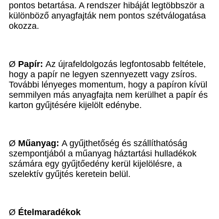
pontos betartása. A rendszer hibáját legtöbbször a
különböző anyagfajták nem pontos szétválogatása
okozza.
Ø
Papír:
Az újrafeldolgozás legfontosabb feltétele,
hogy a papír ne legyen szennyezett vagy zsíros.
További lényeges momentum, hogy a papíron kívül
semmilyen más anyagfajta nem kerülhet a papír és
karton gyűjtésére kijelölt edénybe.
Ø
Műanyag:
A gyűjthetőség és szállíthatóság
szempontjából a műanyag háztartási hulladékok
számára egy gyűjtőedény kerül kijelölésre, a
szelektív gyűjtés keretein belül.
Ø
Ételmaradékok