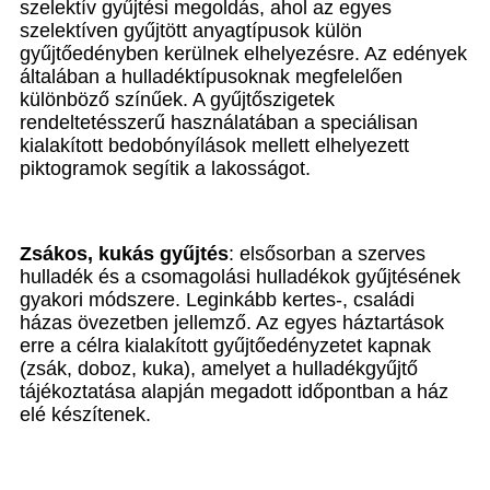
szelektív gyűjtési megoldás, ahol az egyes
szelektíven gyűjtött anyagtípusok külön
gyűjtőedényben kerülnek elhelyezésre. Az edények
általában a hulladéktípusoknak megfelelően
különböző színűek. A gyűjtőszigetek
rendeltetésszerű használatában a speciálisan
kialakított bedobónyílások mellett elhelyezett
piktogramok segítik a lakosságot.
Zsákos, kukás gyűjtés
: elsősorban a szerves
hulladék és a csomagolási hulladékok gyűjtésének
gyakori módszere. Leginkább kertes-, családi
házas övezetben jellemző. Az egyes háztartások
erre a célra kialakított gyűjtőedényzetet kapnak
(zsák, doboz, kuka), amelyet a hulladékgyűjtő
tájékoztatása alapján megadott időpontban a ház
elé készítenek.