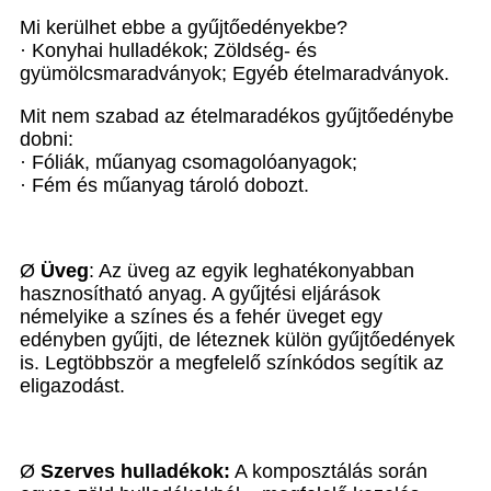
Mi kerülhet ebbe a gyűjtőedényekbe?
· Konyhai hulladékok; Zöldség- és
gyümölcsmaradványok; Egyéb ételmaradványok.
Mit nem szabad az ételmaradékos gyűjtőedénybe
dobni:
· Fóliák, műanyag csomagolóanyagok;
· Fém és műanyag tároló dobozt.
Ø
Üveg
: Az üveg az egyik leghatékonyabban
hasznosítható anyag. A gyűjtési eljárások
némelyike a színes és a fehér üveget egy
edényben gyűjti, de léteznek külön gyűjtőedények
is. Legtöbbször a megfelelő színkódos segítik az
eligazodást.
Ø
Szerves hulladékok:
A komposztálás során