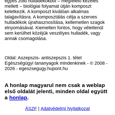
egyes zöld hulladékokból – megfelelő kezelés
mellett – biológiai folyamat útján komposzt
keletkezik. A komposzt kiválóan alkalmas
talajjavításra. A komposztálás célja a szerves
hulladékok újrahasznosítása, kellemetlen szagok
elnyomásával. Kiemelten fontos, hogy véletlenül
sem kerülhet közéjük veszélyes hulladék, vagy
annak csomagolása.
Oldal: Aszepszis- antiszepszis 1. tétel
Egészségügyi tananyagok mindenkinek - © 2008 -
2026 - egeszsegugy.hupont.hu
A honlap magyarul nem csak a weblap
első oldalát jelenti, minden oldal együtt
a
honlap
.
ÁSZF
|
Adatvédelmi Nyilatkozat