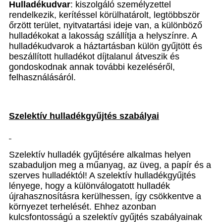
Hulladékudvar
: kiszolgáló személyzettel
rendelkezik, kerítéssel körülhatárolt, legtöbbször
őrzött terület, nyitvatartási ideje van, a különböző
hulladékokat a lakosság szállítja a helyszínre. A
hulladékudvarok a háztartásban külön gyűjtött és
beszállított hulladékot díjtalanul átveszik és
gondoskodnak annak további kezeléséről,
felhasználásáról.
Szelektív hulladékgyűjtés szabályai
Szelektív hulladék gyűjtésére alkalmas helyen
szabaduljon meg a műanyag, az üveg, a papír és a
szerves hulladéktól! A szelektív hulladékgyűjtés
lényege, hogy a különválogatott hulladék
újrahasznosításra kerülhessen, így csökkentve a
környezet terhelését. Ehhez azonban
kulcsfontosságú a szelektív gyűjtés szabályainak