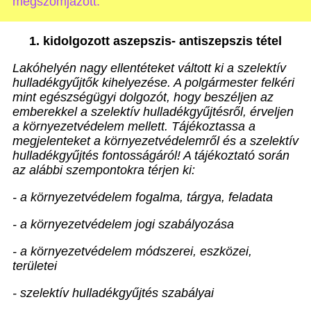
megszomjazott.”
1. kidolgozott aszepszis- antiszepszis tétel
Lakóhelyén nagy ellentéteket váltott ki a szelektív
hulladékgyűjtők kihelyezése. A polgármester felkéri
mint egészségügyi dolgozót, hogy beszéljen az
emberekkel a szelektív hulladékgyűjtésről, érveljen
a környezetvédelem mellett. Tájékoztassa a
megjelenteket a környezetvédelemről és a szelektív
hulladékgyűjtés fontosságáról! A tájékoztató során
az alábbi szempontokra térjen ki:
- a környezetvédelem fogalma, tárgya, feladata
- a környezetvédelem jogi szabályozása
- a környezetvédelem módszerei, eszközei,
területei
- szelektív hulladékgyűjtés szabályai