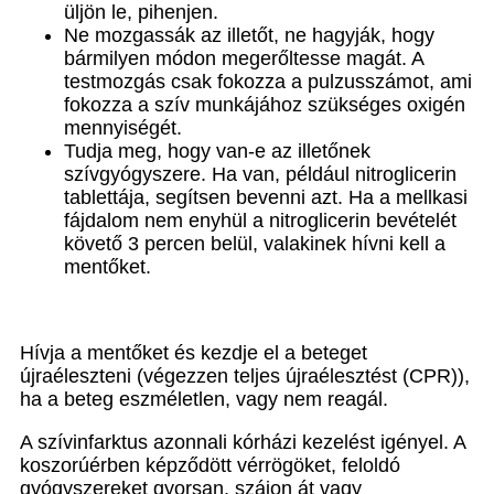
üljön le, pihenjen.
Ne mozgassák az illetőt, ne hagyják, hogy
bármilyen módon megerőltesse magát. A
testmozgás csak fokozza a pulzusszámot, ami
fokozza a szív munkájához szükséges oxigén
mennyiségét.
Tudja meg, hogy van-e az illetőnek
szívgyógyszere. Ha van, például nitroglicerin
tablettája, segítsen bevenni azt. Ha a mellkasi
fájdalom nem enyhül a nitroglicerin bevételét
követő 3 percen belül, valakinek hívni kell a
mentőket.
Hívja a mentőket és kezdje el a beteget
újraéleszteni (végezzen teljes újraélesztést (CPR)),
ha a beteg eszméletlen, vagy nem reagál.
A szívinfarktus azonnali kórházi kezelést igényel. A
koszorúérben képződött vérrögöket, feloldó
gyógyszereket gyorsan, szájon át vagy