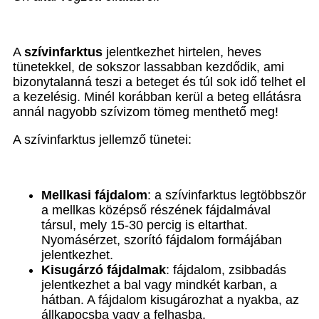
A
szívinfarktus
jelentkezhet hirtelen, heves
tünetekkel, de sokszor lassabban kezdődik, ami
bizonytalanná teszi a beteget és túl sok idő telhet el
a kezelésig. Minél korábban kerül a beteg ellátásra
annál nagyobb szívizom tömeg menthető meg!
A szívinfarktus jellemző tünetei:
Mellkasi fájdalom
: a szívinfarktus legtöbbször
a mellkas középső részének fájdalmával
társul, mely 15-30 percig is eltarthat.
Nyomásérzet, szorító fájdalom formájában
jelentkezhet.
Kisugárzó fájdalmak
: fájdalom, zsibbadás
jelentkezhet a bal vagy mindkét karban, a
hátban. A fájdalom kisugározhat a nyakba, az
állkapocsba vagy a felhasba.