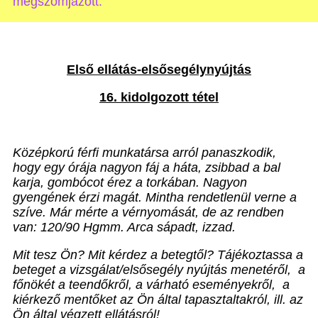
megszomjazott.”
Első ellátás-elsősegélynyújtás
16. kidolgozott tétel
Középkorú férfi munkatársa arról panaszkodik,
hogy egy órája nagyon fáj a háta, zsibbad a bal
karja, gombócot érez a torkában. Nagyon
gyengének érzi magát. Mintha rendetlenül verne a
szíve. Már mérte a vérnyomását, de az rendben
van: 120/90 Hgmm. Arca sápadt, izzad.
Mit tesz Ön? Mit kérdez a betegtől? Tájékoztassa a
beteget a vizsgálat/elsősegély nyújtás menetéről,
a
főnökét a teendőkről, a várható eseményekről,
a
kiérkező mentőket az Ön által tapasztaltakról, ill. az
Ön által végzett ellátásról!