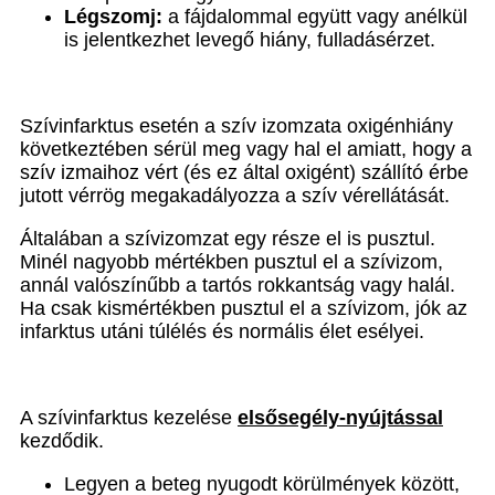
Légszomj:
a fájdalommal együtt vagy anélkül
is jelentkezhet levegő hiány, fulladásérzet.
Szívinfarktus
esetén a szív izomzata oxigénhiány
következtében sérül meg vagy hal el amiatt, hogy a
szív izmaihoz vért (és ez által oxigént) szállító érbe
jutott vérrög megakadályozza a szív vérellátását.
Általában a szívizomzat egy része el is pusztul.
Minél nagyobb mértékben pusztul el a szívizom,
annál valószínűbb a tartós rokkantság vagy halál.
Ha csak kismértékben pusztul el a szívizom, jók az
infarktus utáni túlélés és normális élet esélyei.
A szívinfarktus kezelése
elsősegély-nyújtással
kezdődik.
Legyen a beteg nyugodt körülmények között,