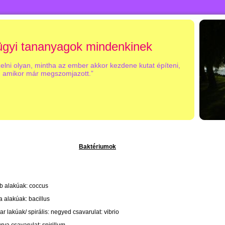
gyi tananyagok mindenkinek
zelni olyan, mintha az ember akkor kezdene kutat építeni,
amikor már megszomjazott.”
Baktériumok
 alakúak: coccus
a alakúak: bacillus
ar lakúak/ spirális:
negyed csavarulat: vibrio