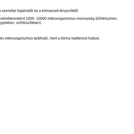
a személyi higiénétől és a környezeti tényezőktől
ntiméterenként 1000- 10000 mikroorganizmus mennyiség (bőrfelszínen,
igyekben, szőrtüszőkben)
s mikroorganizmus található, mert a könny baktericid hatású.