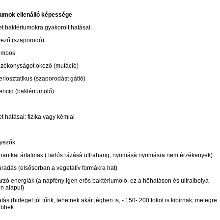
umok ellenálló képessége
t baktériumokra gyakorolt hatásai:
ező (szaporodó)
ömbös
ozékonyságot okozó (mutáció)
eriosztatikus (szaporodást gátló)
ericid (baktériumölő)
t hatásai: fizika vagy kémiai
yezők
anikai ártalmak ( tartós rázás
à
ultrahang, nyomás
à
nyomásra nem érzékenyek)
áradás (elsősorban a vegetatív formákra hat)
rzó energiák (a napfény igen erős baktériumölő, ez a hőhatáson és ultraibolya
n alapul)
tás (hideget jól tűrik, lehetnek akár jégben is, - 150- 200 fokot is kibírnak; melegre
ebbek