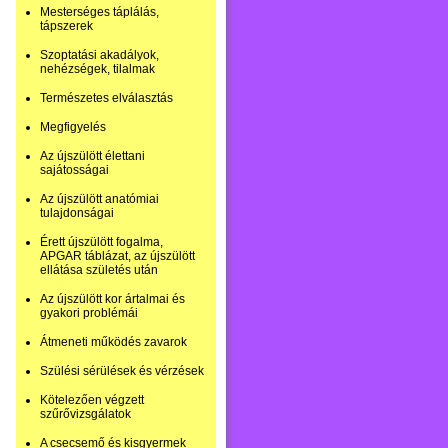
Mesterséges táplálás,
tápszerek
Szoptatási akadályok,
nehézségek, tilalmak
Természetes elválasztás
Megfigyelés
Az újszülött élettani
sajátosságai
Az újszülött anatómiai
tulajdonságai
Érett újszülött fogalma,
APGAR táblázat, az újszülött
ellátása születés után
Az újszülött kor ártalmai és
gyakori problémái
Átmeneti működés zavarok
Szülési sérülések és vérzések
Kötelezően végzett
szűrővizsgálatok
A csecsemő és kisgyermek