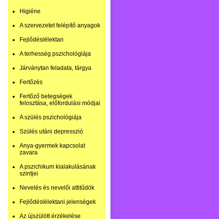
Higiéne
A szervezetet felépítő anyagok
Fejlődéslélektan
A terhesség pszichológiája
Járványtan feladata, tárgya
Fertőzés
Fertőző betegségek
felosztása, előfordulási módjai
A szülés pszichológiája
Szülés utáni depresszió
Anya-gyermek kapcsolat
zavara
A pszichikum kialakulásának
szintjei
Nevelés és nevelői attitűdök
Fejlődéslélektani jelenségek
Az újszülött érzékelése