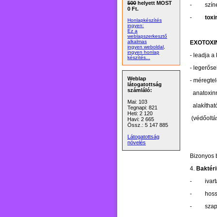
500
helyett MOST
-
szín
0 Ft.
-
toxi
Honlapkészítés
ingyen:
Ez a
weblapszerkesztő
alkalmas
EXOTOXI
ingyen weboldal,
ingyen honlap
- leadja a
készítés...
- legerőse
Weblap
- méregtel
látogatottság
számláló:
anatoxin
Mai: 103
alakíthat
Tegnapi: 821
Heti: 2 120
(védőoltá
Havi: 2 665
Össz.: 5 147 885
Látogatottság
növelés
Bizonyos 
4.
Baktér
-
ivar
-
hoss
-
szap