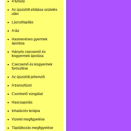
A túlsúly
Az újszülött ellátása születés
után
Lázcsillapítás
A láz
Hasmenéses gyermek
ápolása
Hányós csecsemő és
kisgyermek ápolása
Csecsemő és kisgyermek
fürösztése
Az újszülött jellemzői
A transzfúzió
Csontvelő vizsgálat
Hascsapolás
Inhalációs terápia
Vizelet megfigyelése
Táplálkozás megfigyelése