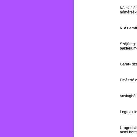
Kémiai
tén
hőmérsékl
6.
Az embe
Szájüreg:
baktérium
Garat= szá
Emésztő c
Vastagbél:
Légutak fe
Urogenitál
nemi horm