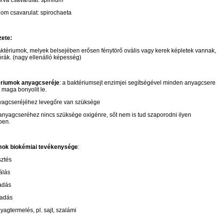
va csavarulat: spirillum
nom csavarulat: spirochaeta
zete:
ktériumok, melyek belsejében erősen fénytörő ovális vagy kerek képletek vannak,
rák. (nagy ellenálló képesség)
riumok anyagcseréje
: a baktériumsejt enzimjei segítségével minden anyagcsere
 maga bonyolít le.
yagcseréjéhez levegőre van szüksége
anyagcseréhez nincs szüksége oxigénre, sőt nem is tud szaporodni ilyen
ben.
mok biokémiai tevékenysége
:
sztés
álás
adás
hadás
nyagtermelés, pl. sajt, szalámi