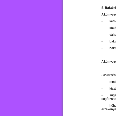
5.
Baktéri
A környeze
-
kedv
-
köz
-
vált
-
bakt
-
bakt
A környeze
Fizikai
tén
-
mech
-
kisz
-
sugá
sugárzáso
-
hőha
érzékeny