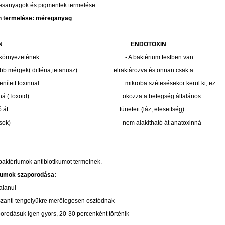
esanyagok és pigmentek termelése
n termelése: méreganyag
N
ENDOTOXIN
 környezetének
- A baktérium testben van
bb mérgek( diftéria,tetanusz)
elraktározva és onnan csak a
enített toxinnal
mikroba szétesésekor kerül ki, ez
ná (Toxoid)
okozza a betegség általános
ó át
tüneteit (láz, elesettség
)
sok)
- nem alakítható át anatoxinná
baktériumok antibiotikumot termelnek.
iumok szaporodása:
talanul
zanti tengelyükre merőlegesen osztódnak
orodásuk igen gyors, 20-30 percenként történik