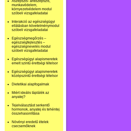
Aszepszis- antiszepszis,
munkavédelem,
környezetvédelem modul
szóbeli vizsgafeladatai
Interakció az egészségügyi
ellátásban követelménymodul
szóbeli vizsgafeladatai
Egészségmegőrzés –
egészségfejlesztés –
egészségnevelés modul
szóbeli vizsgafeladatai
Egészségügyi alapismeretek
emelt szintű érettségi tételsor
Egészségügyi alapismeretek
középszintű érettségi tételsor
Dietetikai alapfogalmak
Miért ideális táplálék az
anyatej?
Tejelválasztást serkentő
hormonok, anyatej és tehéntej
összehasonlítása
Növényi eredetű ételek
csecsemőknek