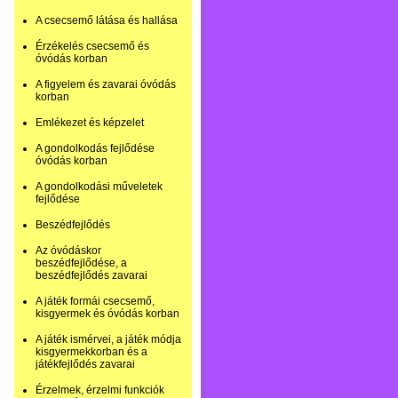
A csecsemő látása és hallása
Érzékelés csecsemő és
óvódás korban
A figyelem és zavarai óvódás
korban
Emlékezet és képzelet
A gondolkodás fejlődése
óvódás korban
A gondolkodási műveletek
fejlődése
Beszédfejlődés
Az óvódáskor
beszédfejlődése, a
beszédfejlődés zavarai
A játék formái csecsemő,
kisgyermek és óvódás korban
A játék ismérvei, a játék módja
kisgyermekkorban és a
játékfejlődés zavarai
Érzelmek, érzelmi funkciók