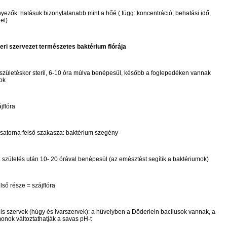
yezők: hatásuk bizonytalanabb mint a hőé ( függ: koncentráció, behatási idő,
et)
ri szervezet természetes baktérium flórája
 születéskor steril, 6-10 óra múlva benépesül, később a foglepedéken vannak
ok
jflóra
satorna felső szakasza: baktérium szegény
 születés után 10- 20 órával benépesül (az emésztést segítik a baktériumok)
lső része = szájflóra
is szervek (húgy és ivarszervek): a hüvelyben a Döderlein bacilusok vannak, a
onok változtathatják a savas pH-t