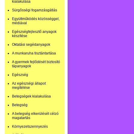
kialakulása
Sürgősségi fogamzásgátlás
Együttműködés közösséggel,
médiával
Egészségfejlesztő anyagok
készítése
Oktatási segédanyagok
A munkaruha tisztántartása
A gyermek fejlődését biztosító
tápanyagok
Egészség
Az egészségi állapot
megítélése
Betegségek kialakulása
Betegség
A betegség elkerülését célzó
magatartás
Környezetszennyezés