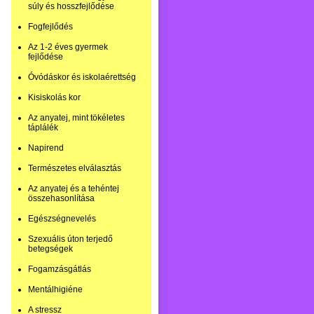
súly és hosszfejlődése
Fogfejlődés
Az 1-2 éves gyermek
fejlődése
Óvódáskor és iskolaérettség
Kisiskolás kor
Az anyatej, mint tökéletes
táplálék
Napirend
Természetes elválasztás
Az anyatej és a tehéntej
összehasonlítása
Egészségnevelés
Szexuális úton terjedő
betegségek
Fogamzásgátlás
Mentálhigiéne
A stressz