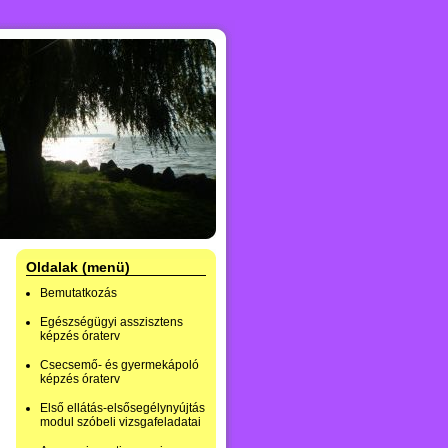
Oldalak (menü)
Bemutatkozás
Egészségügyi asszisztens
képzés óraterv
Csecsemő- és gyermekápoló
képzés óraterv
Első ellátás-elsősegélynyújtás
modul szóbeli vizsgafeladatai