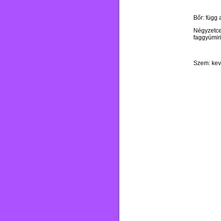
Bőr: függ 
Négyzetce
faggyúmir
Szem: kevé