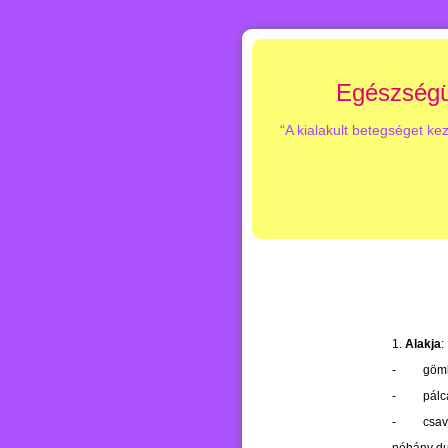
Egészségü
“A kialakult betegséget ke
1.
Alakja
:
-
gömb
-
pálc
-
csav