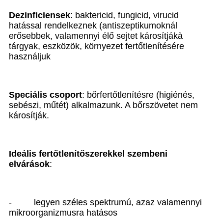
Dezinficiensek
: baktericid, fungicid, virucid
hatással rendelkeznek (antiszeptikumoknál
erősebbek, valamennyi élő sejtet károsítják
à
tárgyak, eszközök, környezet fertőtlenítésére
használjuk
Speciális csoport
: bőrfertőtlenítésre (higiénés,
sebészi, műtét) alkalmazunk. A bőrszövetet nem
károsítják.
Ideális fertőtlenítőszerekkel szembeni
elvárások
:
-
legyen széles spektrumú, azaz valamennyi
mikroorganizmusra hatásos