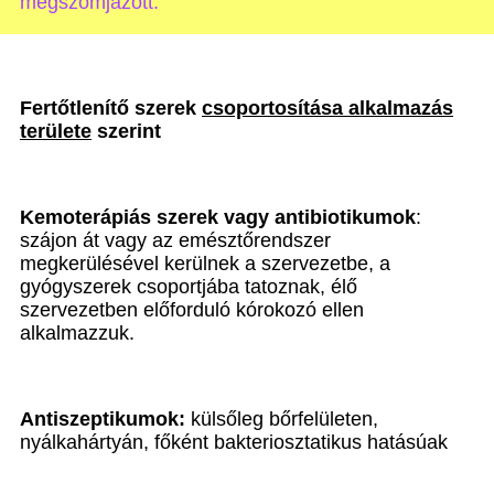
megszomjazott.”
Fertőtlenítő szerek
csoportosítása alkalmazás
területe
szerint
Kemoterápiás szerek vagy antibiotikumok
:
szájon át vagy az emésztőrendszer
megkerülésével kerülnek a szervezetbe, a
gyógyszerek csoportjába tatoznak, élő
szervezetben előforduló kórokozó ellen
alkalmazzuk.
Antiszeptikumok:
külsőleg bőrfelületen,
nyálkahártyán, főként bakteriosztatikus hatásúak