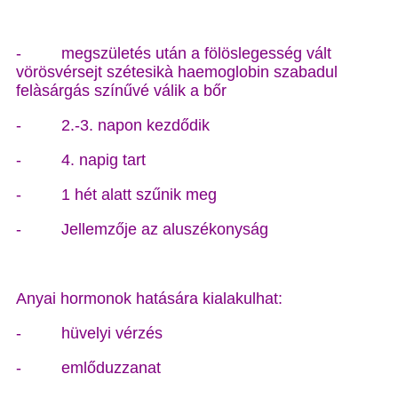
- megszületés után a fölöslegesség vált
vörösvérsejt szétesikà haemoglobin szabadul
felàsárgás színűvé válik a bőr
- 2.-3. napon kezdődik
- 4. napig tart
- 1 hét alatt szűnik meg
- Jellemzője az aluszékonyság
Anyai hormonok hatására kialakulhat:
- hüvelyi vérzés
- emlőduzzanat