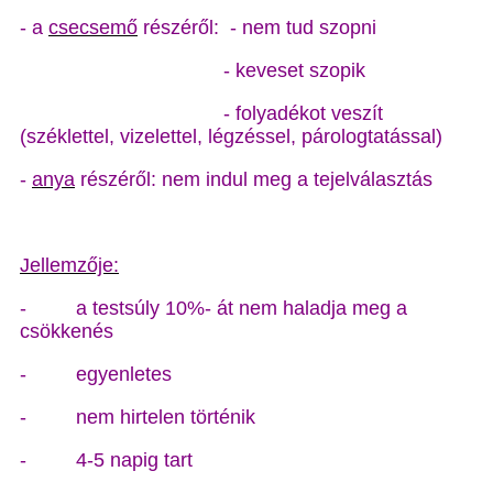
- a
csecsemő
részéről: - nem tud szopni
- keveset szopik
- folyadékot veszít
(széklettel, vizelettel, légzéssel, párologtatással)
-
anya
részéről: nem indul meg a tejelválasztás
Jellemzője:
- a testsúly 10%- át nem haladja meg a
csökkenés
- egyenletes
- nem hirtelen történik
- 4-5 napig tart