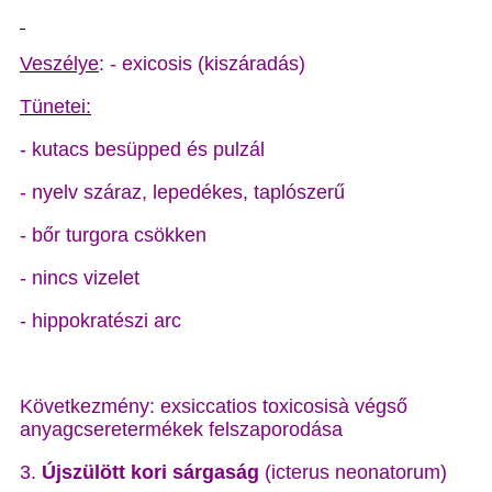
Veszélye
: - exicosis (kiszáradás)
Tünetei:
- kutacs besüpped és pulzál
- nyelv száraz, lepedékes, taplószerű
- bőr turgora csökken
- nincs vizelet
- hippokratészi arc
Következmény: exsiccatios toxicosisà végső
anyagcseretermékek felszaporodása
3.
Újszülött kori sárgaság
(icterus neonatorum)