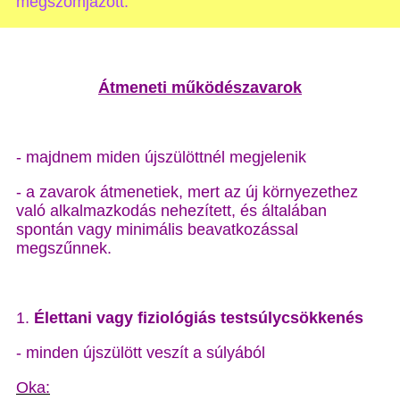
megszomjazott.”
Átmeneti működészavarok
- majdnem miden újszülöttnél megjelenik
- a zavarok átmenetiek, mert az új környezethez
való alkalmazkodás nehezített, és általában
spontán vagy minimális beavatkozással
megszűnnek.
1.
Élettani vagy fiziológiás testsúlycsökkenés
- minden újszülött veszít a súlyából
Oka: