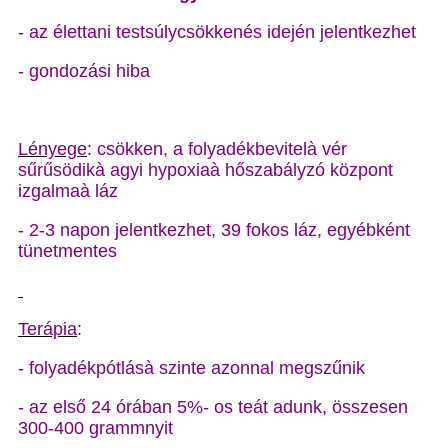
- az élettani testsúlycsökkenés idején jelentkezhet
- gondozási hiba
Lényege
: csökken, a folyadékbevitelà vér
sűrűsödikà agyi hypoxiaà hőszabályzó központ
izgalmaà láz
- 2-3 napon jelentkezhet, 39 fokos láz, egyébként
tünetmentes
Terápia
:
- folyadékpótlásà szinte azonnal megszűnik
- az első 24 órában 5%- os teát adunk, összesen
300-400 grammnyit