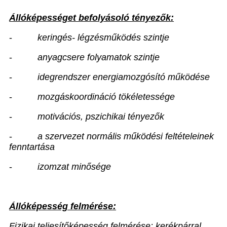
Állóképességet befolyásoló tényezők:
-
keringés- légzésműködés szintje
-
anyagcsere folyamatok szintje
-
idegrendszer energiamozgósító működése
-
mozgáskoordináció tökéletessége
-
motivációs, pszichikai tényezők
-
a szervezet normális működési feltételeinek
fenntartása
-
izomzat minősége
Állóképesség felmérése:
Fizikai teljesítőképesség felmérése: kerékpárral