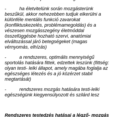
-
ha életvitelünk során mozgásterünk
beszűkül, akkor nehezebben tudjuk elkerülni a
különféle mentális funkció zavarokat
(konfliktuskezelés, problémamegoldás) és a
vészesen mozgásszegény életmóddal
összefüggésbe hozható szervi, anatómiai
elváltozással járó betegségeket (magas
vérnyomás, elhízás)
-
a rendszeres, optimális mennyiségű
sportolás hatására fittek, edzettek leszünk (fittség:
olyan testi- lelki állapot, amely magába foglalja az
egészséges létezés és a jó közérzet stabil
megtartását)
-
rendszeres mozgás hatására testi-lelki
egészségünk kiegyensúlyozott és szilárd lesz
Rendszeres testedzés hatásai a légző- mozgás