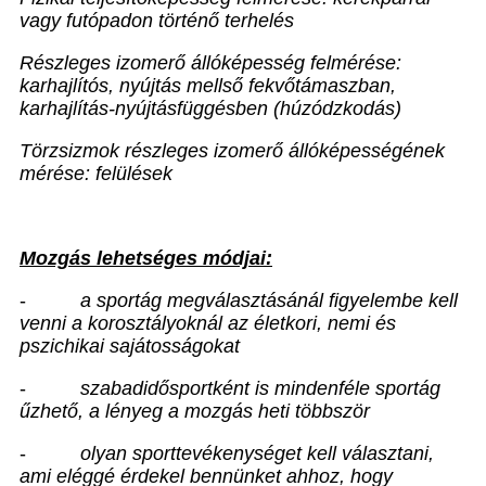
vagy futópadon történő terhelés
Részleges izomerő állóképesség felmérése:
karhajlítós, nyújtás mellső fekvőtámaszban,
karhajlítás-nyújtásfüggésben (húzódzkodás)
Törzsizmok részleges izomerő állóképességének
mérése: felülések
Mozgás lehetséges módjai:
-
a sportág megválasztásánál figyelembe kell
venni a korosztályoknál az életkori, nemi és
pszichikai sajátosságokat
-
szabadidősportként is mindenféle sportág
űzhető, a lényeg a mozgás heti többször
-
olyan sporttevékenységet kell választani,
ami eléggé érdekel bennünket ahhoz, hogy