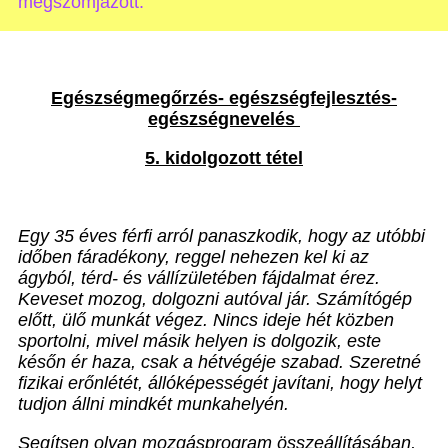
megszomjazott.”
Egészségmegőrzés- egészségfejlesztés-
egészségnevelés
5. kidolgozott tétel
Egy 35 éves férfi arról panaszkodik, hogy az utóbbi
időben fáradékony, reggel nehezen kel ki az
ágyból, térd- és vállízületében fájdalmat érez.
Keveset mozog, dolgozni autóval jár. Számítógép
előtt, ülő munkát végez. Nincs ideje hét közben
sportolni, mivel másik helyen is dolgozik, este
későn ér haza, csak a hétvégéje szabad. Szeretné
fizikai erőnlétét, állóképességét javítani, hogy helyt
tudjon állni mindkét munkahelyén.
Segítsen olyan mozgásprogram összeállításában,