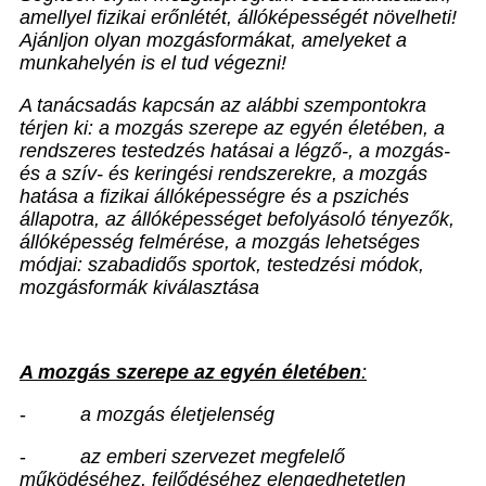
amellyel fizikai erőnlétét, állóképességét növelheti!
Ajánljon olyan mozgásformákat, amelyeket a
munkahelyén is el tud végezni!
A tanácsadás kapcsán az alábbi szempontokra
térjen ki: a mozgás szerepe az egyén életében, a
rendszeres testedzés hatásai a légző-, a mozgás-
és a szív- és keringési rendszerekre, a mozgás
hatása a fizikai állóképességre és a pszichés
állapotra, az állóképességet befolyásoló tényezők,
állóképesség felmérése, a mozgás lehetséges
módjai: szabadidős sportok, testedzési módok,
mozgásformák kiválasztása
A mozgás szerepe az egyén életében
:
-
a mozgás életjelenség
-
az emberi szervezet megfelelő
működéséhez, fejlődéséhez elengedhetetlen