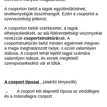
A csoporton belül a tagok együttműködnek,
tevékenységük összehangolt. Ezért a csoportot a
szervezettség
jellemzi.
A csoporton belüli szerkezetet, a tagok
elhelyezkedését, az alá-fölérendeltségi viszonyokat
nevezzük
csoportstruktúrá
nak. A
csoportstruktúrán belül minden egyénnek megvan
a maga meghatározott helye, s ezzel valamilyen
státusa. A csoport tehát kijelöl tagjai számára
valamilyen státust, és ennek megfelelő
szerepviselkedés
t vár el tőlük.
A csoport típusai
(alakító tényezők)
→
A csoport két alapvető típusa az
elsődleges
és a
másodlagos
csoport.