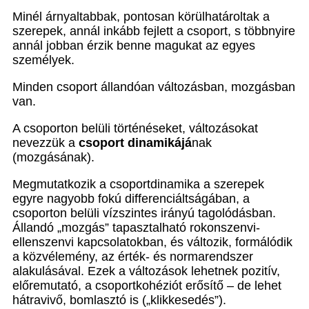
Minél árnyaltabbak, pontosan körülhatároltak a
szerepek, annál inkább fejlett a csoport, s többnyire
annál jobban érzik benne magukat az egyes
személyek.
Minden csoport állandóan változásban, mozgásban
van.
A csoporton belüli történéseket, változásokat
nevezzük a
csoport dinamikájá
nak
(mozgásának).
Megmutatkozik a csoportdinamika a szerepek
egyre nagyobb fokú differenciáltságában, a
csoporton belüli vízszintes irányú tagolódásban.
Állandó „mozgás” tapasztalható rokonszenvi-
ellenszenvi kapcsolatokban, és változik, formálódik
a közvélemény, az érték- és normarendszer
alakulásával. Ezek a változások lehetnek pozitív,
előremutató, a csoportkohéziót erősítő – de lehet
hátravivő, bomlasztó is („klikkesedés”).