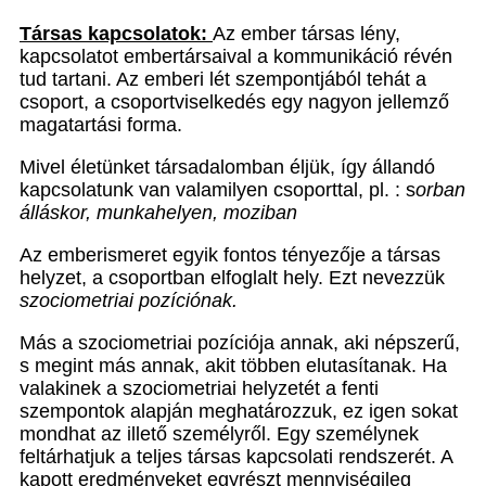
Társas kapcsolatok:
Az ember társas lény,
kapcsolatot embertársaival a kommunikáció révén
tud tartani.
Az emberi lét szempontjából tehát a
csoport, a csoportviselkedés egy nagyon jellemz
ő
magatartási forma.
Mivel életünket társadalomban éljük, így állandó
kapcsolatunk van valamilyen csoporttal, pl. : s
orban
álláskor, munkahelyen, moziban
Az emberismeret egyik fontos tényezője a társas
helyzet, a csoportban elfoglalt hely. Ezt nevezzük
szociometriai pozíciónak.
Más a szociometriai pozíciója annak, aki népszerű,
s megint más annak, akit többen elutasítanak. Ha
valakinek a szociometriai helyzetét a fenti
szempontok alapján meghatározzuk, ez igen sokat
mondhat az illető személyről. Egy személynek
feltárhatjuk a teljes társas kapcsolati rendszerét. A
kapott eredményeket egyrészt mennyiségileg