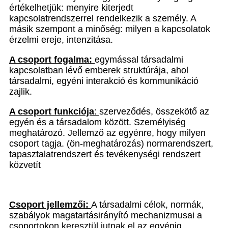
értékelhetjük: menyire kiterjedt
kapcsolatrendszerrel rendelkezik a személy. A
másik szempont a minőség: milyen a kapcsolatok
érzelmi ereje, intenzitása.
A csoport fogalma:
egymással társadalmi
kapcsolatban lév
ő
emberek struktúrája, ahol
társadalmi, egyéni interakció és kommunikáció
zajlik.
A csoport funkciója
:
szervez
ő
dés,
összeköt
ő
az
egyén és a társadalom között
. Személyiség
meghatározó. Jellemz
ő
az egyénre, hogy milyen
csoport tagja. (ön-meghatározás) normarendszert,
tapasztalatrendszert és tevékenységi rendszert
közvetít
Csoport jellemzői:
A társadalmi célok, normák,
szabályok magatartásirányító mechanizmusai a
csoportokon keresztül jutnak el az egyénig.