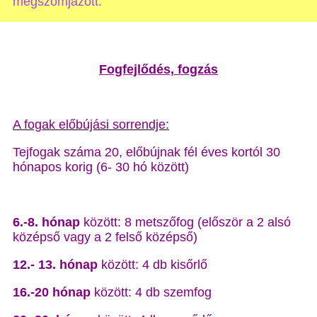
megszomjazott.”
Fogfejlődés, fogzás
A fogak előbújási sorrendje:
Tejfogak száma 20, előbújnak fél éves kortól 30
hónapos korig (6- 30 hó között)
6.-8. hónap
között: 8 metszőfog (először a 2 alsó
középső vagy a 2 felső középső)
12.- 13. hónap
között: 4 db kisőrlő
16.-20 hónap
között: 4 db szemfog