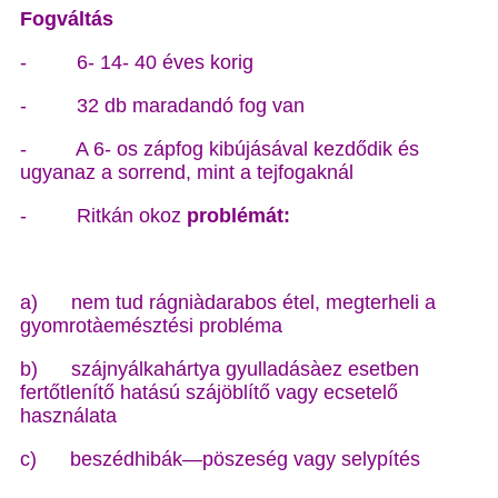
Fogváltás
- 6- 14- 40 éves korig
- 32 db maradandó fog van
- A 6- os zápfog kibújásával kezdődik és
ugyanaz a sorrend, mint a tejfogaknál
- Ritkán okoz
problémát:
a) nem tud rágniàdarabos étel, megterheli a
gyomrotàemésztési probléma
b) szájnyálkahártya gyulladásàez esetben
fertőtlenítő hatású szájöblítő vagy ecsetelő
használata
c) beszédhibák—pöszeség vagy selypítés