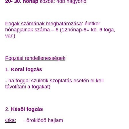
20- 30. hónap
között: 4db nagyőrlő
Fogak számának meghatározása
: életkor
hónapjainak száma – 6 (12hónap-6= kb. 6 foga,
van)
Fogzási rendellenességek
1.
Korai fogzás
- ha foggal születik szoptatás esetén el kell
távolítani a fogakat)
2.
Késői fogzás
Oka:
- öröklődő hajlam