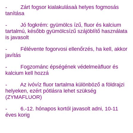
- Zárt fogsor kialakulásaà helyes fogmosás
tanítása
- Jó fogkrém: gyümölcs ízű, fluor és kalcium
tartalmú, később gyümölcsízű szájöblítő használata
is javasolt
- Félévente fogorvosi ellenőrzés, ha kell, akkor
javítás
- Fogzománc épségének védelmeàfluor és
kalcium kell hozzá
- Az ivóvíz fluor tartalma különböző a földrajzi
helyeken, ezért pótlásra lehet szükség
(ZYMAFLUOR)
- 6.-12. hónapos kortól javasolt adni, 10-11
éves korig