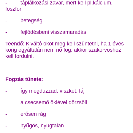
- táplálkozási zavar, mert kell pl.kálcium,
foszfor
- betegség
- fejlődésbeni visszamaradás
Teendő:
Kiváltó okot meg kell szüntetni, ha 1 éves
korig egyáltalán nem nő fog, akkor szakorvoshoz
kell fordulni.
Fogzás tünete:
- így megduzzad, viszket, fáj
- a csecsemő öklével dörzsöli
- erősen rág
- nyűgös, nyugtalan