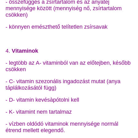
- összefüggés a zsírtartalom és az anyatej
mennyisége között (mennyiség nő, zsírtartalom
csökken)
- könnyen emészthető telítetlen zsírsavak
4.
Vitaminok
- legtöbb az A- vitaminból van az előtejben, később
csökken
- C- vitamin szezonális ingadozást mutat (anya
táplálkozásától függ)
- D- vitamin kevésàpótolni kell
- K- vitamint nem tartalmaz
- vízben oldódó vitaminok mennyisége normál
étrend mellett elegendő.