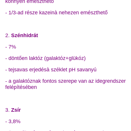
könnyen emészthető
- 1/3-ad része kazeinà nehezen emészthető
2.
Szénhidrát
- 7%
- döntően laktóz (galaktóz+glükóz)
- tejsavas erjedésà széklet pH savanyú
- a galaktóznak fontos szerepe van az idegrendszer
felépítésében
3.
Zsír
- 3,8%