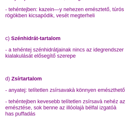
- tehéntejben: kazein—y nehezen emésztető, túrós
rögökben kicsapódik, vesét megterheli
c)
Szénhidrát-tartalom
- a tehéntej szénhidrátjainak nincs az idegrendszer
kialakulását elősegítő szerepe
d)
Zsírtartalom
- anyatej: telítetlen zsírsavakà könnyen emészthető
- tehéntejben kevesebb telítetlen zsírsavà nehéz az
emésztése, sok benne az illóolajà bélfal izgatóà
has puffadás