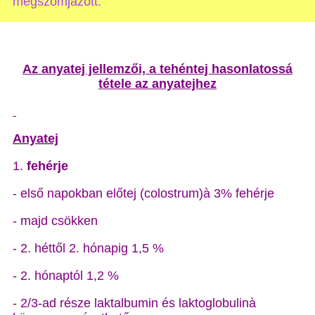
megszomjazott.”
Az anyatej jellemzői, a tehéntej hasonlatossá
tétele az anyatejhez
Anyatej
1.
fehérje
- első napokban előtej (colostrum)à 3% fehérje
- majd csökken
- 2. héttől 2. hónapig 1,5 %
- 2. hónaptól 1,2 %
- 2/3-ad része laktalbumin és laktoglobulinà