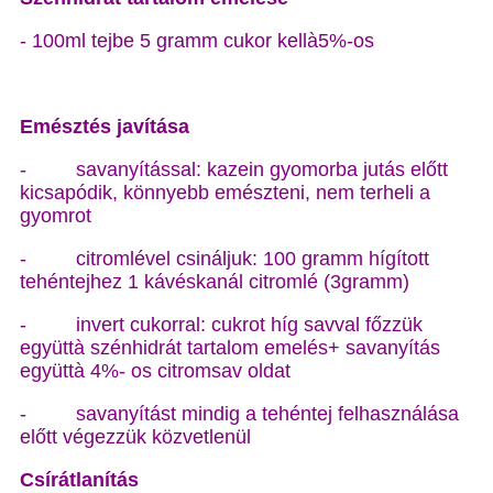
- 100ml tejbe
5 gramm
cukor kellà5%-os
Emésztés javítása
- savanyítással: kazein gyomorba jutás előtt
kicsapódik, könnyebb emészteni, nem terheli a
gyomrot
- citromlével csináljuk:
100 gramm
hígított
tehéntejhez 1 kávéskanál citromlé (3gramm)
- invert cukorral: cukrot híg savval főzzük
együttà szénhidrát tartalom emelés+ savanyítás
együttà 4%- os citromsav oldat
- savanyítást mindig a tehéntej felhasználása
előtt végezzük közvetlenül
Csírátlanítás