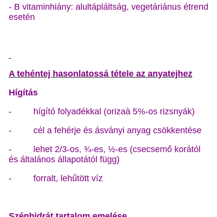
- B vitaminhiány: alultápláltság, vegetáriánus étrend
esetén
A tehéntej hasonlatossá tétele az anyatejhez
Hígítás
- hígító folyadékkal (orizaà 5%-os rizsnyák)
- cél a fehérje és ásványi anyag csökkentése
- lehet 2/3-os, ¾-es, ½-es (csecsemő korától
és általános állapotától függ)
- forralt, lehűtött víz
Szénhidrát tartalom emelése