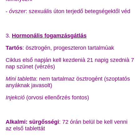
-
óvszer
: szexuális úton terjedő betegségektől véd
3.
Hormonális fogamzásgátlás
Tartós
: ösztrogén, progeszteron tartalmúak
Ciklus első napján kell kezdenià 21 napig szednià 7
nap szünet (vérzés)
Mini tabletta
: nem tartalmaz ösztrogént (szoptatós
anyáknak javasolt)
Injekció
(orvosi ellenőrzés fontos)
Alkalmi: sürgősségi
: 72 órán belül be kell venni
az első tablettát