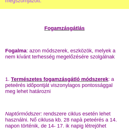
megszomjazott.”
Fogamzásgátlás
Fogalma
: azon módszerek, eszközök, melyek a
nem kívánt terhesség megelőzésére szolgálnak
1.
Természetes fogamzásgátló módszerek
: a
peteérés időpontját viszonylagos pontossággal
meg lehet határozni
Naptórmódszer:
rendszere ciklus esetén lehet
használni. Nő ciklusa kb. 28 napà peteérés a 14.
napon történik, de 14- 17. ik napig létrejöhet