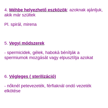
4.
Méhbe helyezhető eszközök
: azoknak ajánljuk,
akik már szültek
Pl. spirál, mirena
5.
Vegyi módszerek
- spermicidek, gélek, habokà bénítják a
spermiumok mozgását vagy elpusztítja azokat
6.
Végleges ( sterilizáció)
- nőknél petevezeték, férfiaknál ondó vezeték
elkötése