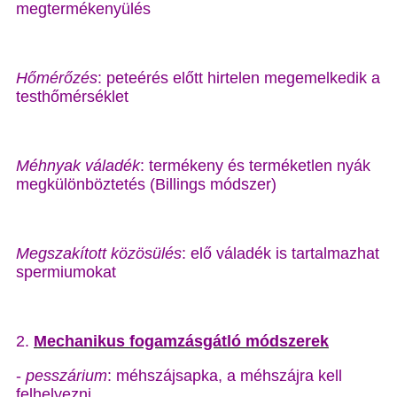
megtermékenyülés
Hőmérőzés
: peteérés előtt hirtelen megemelkedik a
testhőmérséklet
Méhnyak váladék
: termékeny és terméketlen nyák
megkülönböztetés (Billings módszer)
Megszakított közösülés
: elő váladék is tartalmazhat
spermiumokat
2.
Mechanikus fogamzásgátló módszerek
-
pesszárium
: méhszájsapka, a méhszájra kell
felhelyezni