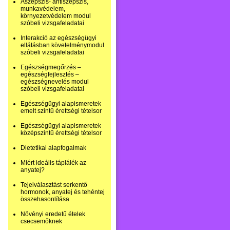
Aszepszis- antiszepszis,
munkavédelem,
környezetvédelem modul
szóbeli vizsgafeladatai
Interakció az egészségügyi
ellátásban követelménymodul
szóbeli vizsgafeladatai
Egészségmegőrzés –
egészségfejlesztés –
egészségnevelés modul
szóbeli vizsgafeladatai
Egészségügyi alapismeretek
emelt szintű érettségi tételsor
Egészségügyi alapismeretek
középszintű érettségi tételsor
Dietetikai alapfogalmak
Miért ideális táplálék az
anyatej?
Tejelválasztást serkentő
hormonok, anyatej és tehéntej
összehasonlítása
Növényi eredetű ételek
csecsemőknek