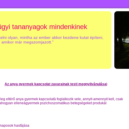
gyi tananyagok mindenkinek
zelni olyan, mintha az ember akkor kezdene kutat építeni,
amikor már megszomjazott.”
Az anya gyermek kapcsolat zavarainak testi megnyilvánulásai
leg eltérő anya gyermek kapcsolatà foglalkozik vele, annyit-amennyit kell, csak
ahogyan elleneàgyermek pszichoszomatikus betegségeket produkál
posok hasfájása