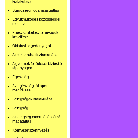
kialakulása
Sürgősségi fogamzásgátlás
Együttműködés közösséggel,
médiával
Egészségfejlesztő anyagok
készítése
Oktatási segédanyagok
A munkaruha tisztántartása
A gyermek fejlődését biztosító
tápanyagok
Egészség
Az egészségi állapot
megítélése
Betegségek kialakulása
Betegség
A betegség elkerülését célzó
magatartás
Környezetszennyezés