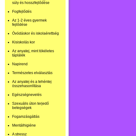
súly és hosszfejlődése
Fogfejlődés
Az 1-2 éves gyermek
fejlődése
Óvódáskor és iskolaérettség
Kisiskolás kor
Az anyatej, mint tökéletes
táplálék
Napirend
Természetes elválasztás
Az anyatej és a tehéntej
összehasonlítása
Egészségnevelés
Szexuális úton terjedő
betegségek
Fogamzásgátlás
Mentálhigiéne
A stressz