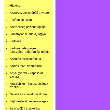
Higiéne
A szervezetet felépítő anyagok
Fejlődéslélektan
A terhesség pszichológiája
Járványtan feladata, tárgya
Fertőzés
Fertőző betegségek
felosztása, előfordulási módjai
A szülés pszichológiája
Szülés utáni depresszió
Anya-gyermek kapcsolat
zavara
A pszichikum kialakulásának
szintjei
Nevelés és nevelői attitűdök
Fejlődéslélektani jelenségek
Az újszülött érzékelése