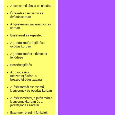
A csecsemő látása és hallása
Érzékelés csecsemő és
óvódás korban
A figyelem és zavarai óvódás
korban
Emlékezet és képzelet
A gondolkodás fejlődése
óvódás korban
A gondolkodási műveletek
fejlődése
Beszédfejlődés
Az óvódáskor
beszédfejlődése, a
beszédfejlődés zavarai
A játék formái csecsemő,
kisgyermek és óvódás korban
A játék ismérvei, a játék módja
kisgyermekkorban és a
játékfejlődés zavarai
Érzelmek, érzelmi funkciók