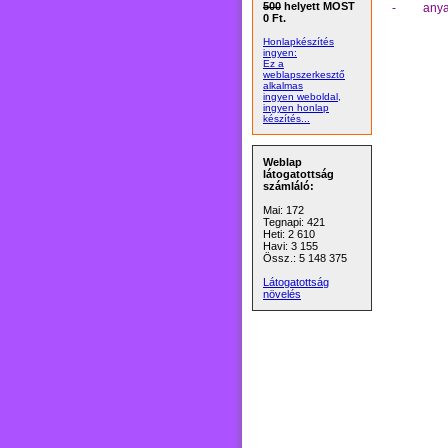
500
helyett MOST
- anya sz
0 Ft.
Honlapkészítés
ingyen:
Ez a
weblapszerkesztő
alkalmas
ingyen weboldal,
ingyen honlap
készítés...
Weblap
látogatottság
számláló:
Mai: 172
Tegnapi: 421
Heti: 2 610
Havi: 3 155
Össz.: 5 148 375
Látogatottság
növelés