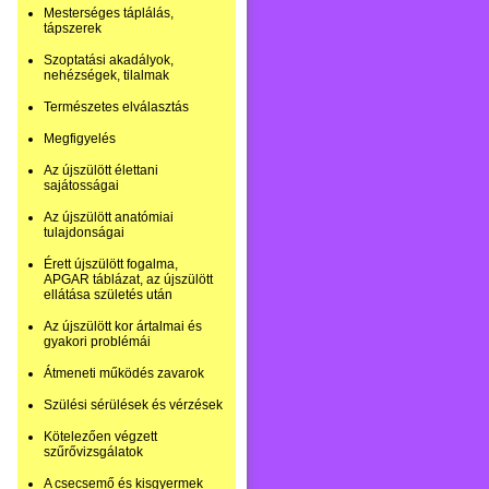
Mesterséges táplálás,
tápszerek
Szoptatási akadályok,
nehézségek, tilalmak
Természetes elválasztás
Megfigyelés
Az újszülött élettani
sajátosságai
Az újszülött anatómiai
tulajdonságai
Érett újszülött fogalma,
APGAR táblázat, az újszülött
ellátása születés után
Az újszülött kor ártalmai és
gyakori problémái
Átmeneti működés zavarok
Szülési sérülések és vérzések
Kötelezően végzett
szűrővizsgálatok
A csecsemő és kisgyermek