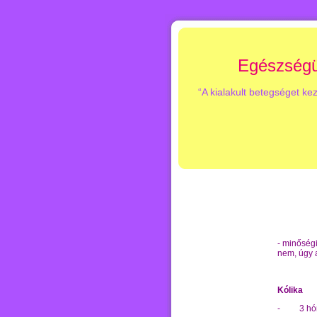
Egészségü
“A kialakult betegséget ke
- minőségi
nem, úgy 
Kólika
- 3 hóna