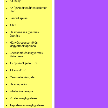
A túlsúly
Az újszülött ellátása születés
után
Lázcsillapítás
A láz
Hasmenéses gyermek
ápolása
Hányós csecsemő és
kisgyermek ápolása
Csecsemő és kisgyermek
fürösztése
Az újszülött jellemzői
A transzfúzió
Csontvelő vizsgálat
Hascsapolás
Inhalációs terápia
Vizelet megfigyelése
Táplálkozás megfigyelése