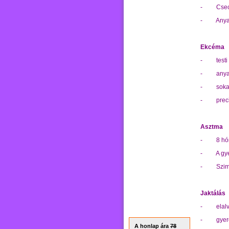
- Csecsem
- Anya sz
Ekcéma
- testi k
- anya na
- sokat 
- precizi
Asztma
- 8 hónap
- A gyerm
- Szimbol
Jaktálás
- elalvá
- gyerek
A honlap ára
78