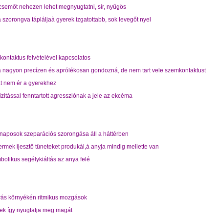
őt nehezen lehet megnyugtatni, sír, nyűgös
orongva tápláljaà gyerek izgatottabb, sok levegőt nyel
ontaktus felvételével kapcsolatos
gyon precízen és aprólékosan gondozná, de nem tart vele szemkontaktust
nem ér a gyerekhez
tással fenntartott agressziónak a jele az ekcéma
osok szeparációs szorongása áll a háttérben
ek ijesztő tüneteket produkál,à anyja mindig mellette van
ikus segélykiáltás az anya felé
s környékén ritmikus mozgások
 így nyugtatja meg magát