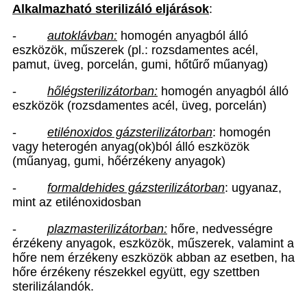
Alkalmazható sterilizáló eljárások
:
-
autoklávban:
homogén anyagból álló
eszközök, műszerek (pl.: rozsdamentes acél,
pamut, üveg, porcelán, gumi, hőtűrő műanyag)
-
hőlégsterilizátorban:
homogén anyagból álló
eszközök (rozsdamentes acél, üveg, porcelán)
-
etilénoxidos gázsterilizátorban
: homogén
vagy heterogén anyag(ok)ból álló eszközök
(műanyag, gumi, hőérzékeny anyagok)
-
formaldehides gázsterilizátorban
: ugyanaz,
mint az etilénoxidosban
-
plazmasterilizátorban:
hőre, nedvességre
érzékeny anyagok, eszközök, műszerek, valamint a
hőre nem érzékeny eszközök abban az esetben, ha
hőre érzékeny részekkel együtt, egy szettben
sterilizálandók.