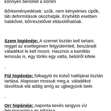
könnyen benőhet a köröm
Bőrkeményedések: szűk, nem kényelmes cipők,
láb deformitások okozhatják. Enyhébb esetben
habkővel, bőrreszelővel eltávolíthatóak.
Szem higiénéje:
A szemet tisztán kell tartani,
reggel az esetlegesen felgyülemlett, beszáradt
váladékot le kell mosni. Hasznos a kamillás
lemosás is, egy törlés egy vatta, belülről kifele.
Fül higiénéje:
fülkagyló és külső hallójárat tisztán
tartása. Alaposan mossuk meg,a
váladékot
távolítsuk el
à
addig amíg az ujjbegyünk beér.
Orr higiénéje:
naponta kevés langyos víz
felszippantása és kifújása