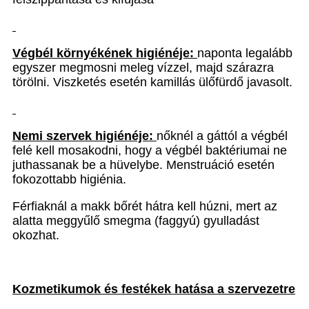
Végbél környékének higiénéje:
naponta legalább
egyszer megmosni meleg vízzel, majd szárazra
törölni. Viszketés esetén kamillás ülőfürdő javasolt.
Nemi szervek higiénéje:
nőknél a gáttól a végbél
felé kell mosakodni, hogy a végbél baktériumai ne
juthassanak be a hüvelybe. Menstruáció esetén
fokozottabb higiénia.
Férfiaknál a makk bőrét hátra kell húzni, mert az
alatta meggyűlő smegma (faggyú) gyulladást
okozhat.
Kozmetikumok és festékek hatása a szervezetre