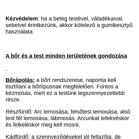
Kézvédelem
: ha a beteg testével, váladékaival,
sebeivel érintkezünk, akkor kötelező a gumikesztyű
használata
A bőr és a test minden területének gondozása
Bőrápolás:
a bőrt rendszerese, naponta kell
tisztítani a bőrtípusnak megfelelően. Fontos a
kézmosás, mert ez a testünk legszennyezettebb
része.
Részfürdő:
Arc lemosása, felsőtest lemosása, alsó
test fél lemosása, lábmosás. Arcunkat lefekvéskor
és felkeléskor meg kell mosni.
Kádfürdő:
a szennyeződéseket jól fellazítja, de