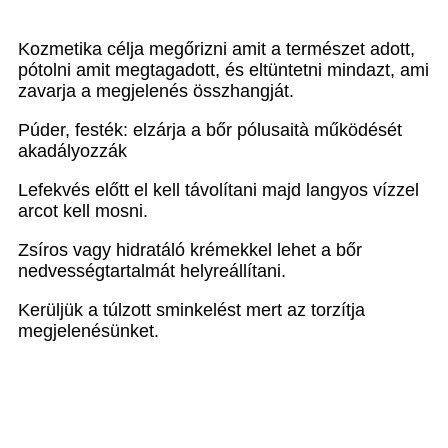
Kozmetika célja megőrizni amit a természet adott,
pótolni amit megtagadott, és eltüntetni mindazt, ami
zavarja a megjelenés összhangját.
Púder, festék: elzárja a bőr pólusait
à
működését
akadályozzák
Lefekvés előtt el kell távolítani majd langyos vízzel
arcot kell mosni.
Zsíros vagy hidratáló krémekkel lehet a bőr
nedvességtartalmát helyreállítani.
Kerüljük a túlzott sminkelést mert az torzítja
megjelenésünket.