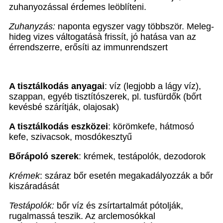
zuhanyozással érdemes leöblíteni.
Zuhanyzás:
naponta egyszer vagy többször. Meleg-
hideg vizes váltogatás
à
frissít, jó hatása van az
érrendszerre, erősíti az immunrendszert
A tisztálkodás anyagai
: víz (legjobb a lágy víz),
szappan, egyéb tisztítószerek, pl. tusfürdők (bőrt
kevésbé szárítják, olajosak)
A tisztálkodás eszközei
: körömkefe, hátmosó
kefe, szivacsok, mosdókesztyű
Bőrápoló szerek
: krémek, testápolók, dezodorok
Krémek
: száraz bőr esetén megakadályozzák a bőr
kiszáradását
Testápolók:
bőr víz és zsírtartalmát pótolják,
rugalmassá teszik. Az arclemosókkal