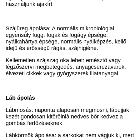
használjunk ajakírt
Szájüreg ápolása: A normális mikrobiológiai
egyensúly függ: fogak és fogágy épsége,
nyálkahártya épsége, normális nyálképzés, kellő
idejű és erősségű rágás, szájhigiéne.
Kellemetlen szájszag oka lehet: emésztő vagy
légzőszervi megbetegedés, anyagcserezavarok,
élvezeti cikkek vagy gyógyszerek illatanyagai
Láb ápolás
Lábmosás: naponta alaposan megmosni, lábujjak
kezét gondosan kitörölni
à
nedves bőr kedvez a
gombás fertőzéseknek
Lábkörmök ápolása: a sarkokat nem vágjuk ki, mert