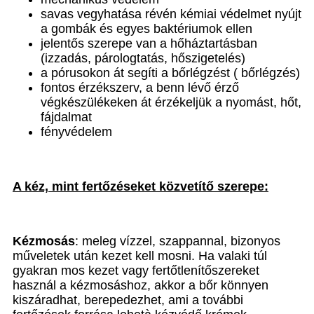
savas vegyhatása révén kémiai védelmet nyújt
a gombák és egyes baktériumok ellen
jelentős szerepe van a hőháztartásban
(izzadás, párologtatás, hőszigetelés)
a pórusokon át segíti a bőrlégzést ( bőrlégzés)
fontos érzékszerv, a benn lévő érző
végkészülékeken át érzékeljük a nyomást, hőt,
fájdalmat
fényvédelem
A kéz, mint fertőzéseket közvetítő szerepe:
Kézmosás
: meleg vízzel, szappannal, bizonyos
műveletek után kezet kell mosni. Ha valaki túl
gyakran mos kezet vagy fertőtlenítőszereket
használ a kézmosáshoz, akkor a bőr könnyen
kiszáradhat, berepedezhet, ami a további