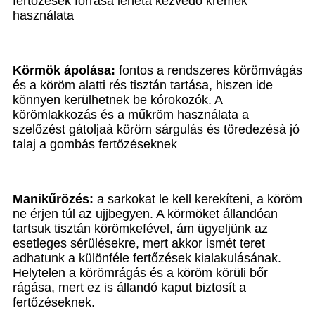
fertőzések forrása lehet
à
kézvédő krémek
használata
Körmök ápolása:
fontos a rendszeres körömvágás
és a köröm alatti rés tisztán tartása, hiszen ide
könnyen kerülhetnek be kórokozók. A
körömlakkozás és a műkröm használata a
szelőzést gátolja
à
köröm sárgulás és töredezés
à
jó
talaj a gombás fertőzéseknek
Manikűrözés:
a sarkokat le kell kerekíteni, a köröm
ne érjen túl az ujjbegyen. A körmöket állandóan
tartsuk tisztán körömkefével, ám ügyeljünk az
esetleges sérülésekre, mert akkor ismét teret
adhatunk a különféle fertőzések kialakulásának.
Helytelen a körömrágás és a köröm körüli bőr
rágása, mert ez is állandó kaput biztosít a
fertőzéseknek.