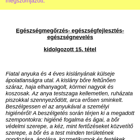
megszomjazott.”
Egészségmegőrzés- egészségfejlesztés-
egészségnevelés
kidolgozott 15. tétel
Fiatal anyuka és 4 éves kislányának külseje
ápolatlanságra utal. A kislány bőre feltűnően
száraz, haja elhanyagolt, körmei nagyok és
koszosak. Az anya testszaga kellemetlen, ruházata
piszokkal szennyeződött, arca erősen sminkelt.
Beszélgessen el az anyukával a személyi
higiénéről! A beszélgetés során térjen ki a megadott
szempontokra: higiéné fogalma és ágai, a bőr
védelmi szerepe, a kéz, mint fertőzéseket közvetítő
szerepe, a bőr és a test minden területének
gondozása, ápolása, kozmetikumok és festékek