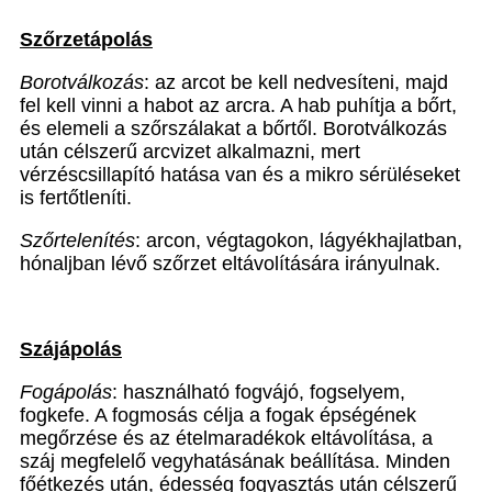
Szőrzetápolás
Borotválkozás
: az arcot be kell nedvesíteni, majd
fel kell vinni a habot az arcra. A hab puhítja a bőrt,
és elemeli a szőrszálakat a bőrtől. Borotválkozás
után célszerű arcvizet alkalmazni, mert
vérzéscsillapító hatása van és a mikro sérüléseket
is fertőtleníti.
Szőrtelenítés
: arcon, végtagokon, lágyékhajlatban,
hónaljban lévő szőrzet eltávolítására irányulnak.
Szájápolás
Fogápolás
: használható fogvájó, fogselyem,
fogkefe. A fogmosás célja a fogak épségének
megőrzése és az ételmaradékok eltávolítása, a
száj megfelelő vegyhatásának beállítása. Minden
főétkezés után, édesség fogyasztás után célszerű