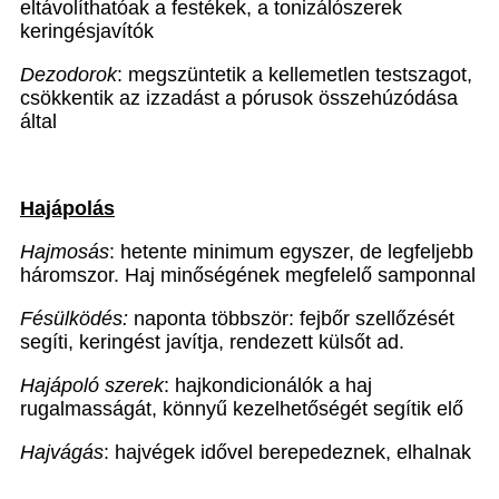
eltávolíthatóak a festékek, a tonizálószerek
keringésjavítók
Dezodorok
: megszüntetik a kellemetlen testszagot,
csökkentik az izzadást a pórusok összehúzódása
által
Hajápolás
Hajmosás
: hetente minimum egyszer, de legfeljebb
háromszor. Haj minőségének megfelelő samponnal
Fésülködés:
naponta többször: fejbőr szellőzését
segíti, keringést javítja, rendezett külsőt ad.
Hajápoló szerek
: hajkondicionálók a haj
rugalmasságát, könnyű kezelhetőségét segítik elő
Hajvágás
: hajvégek idővel berepedeznek, elhalnak