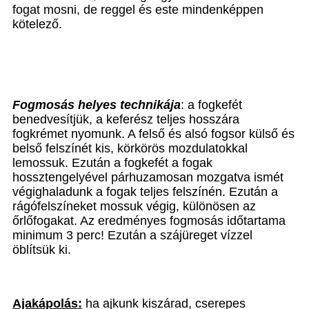
fogat mosni, de reggel és este mindenképpen
kötelező.
Fogmosás helyes technikája
: a fogkefét
benedvesítjük, a keferész teljes hosszára
fogkrémet nyomunk. A felső és alsó fogsor külső és
belső felszínét kis, körkörös mozdulatokkal
lemossuk. Ezután a fogkefét a fogak
hossztengelyével párhuzamosan mozgatva ismét
végighaladunk a fogak teljes felszínén. Ezután a
rágófelszíneket mossuk végig, különösen az
őrlőfogakat. Az eredményes fogmosás időtartama
minimum 3 perc! Ezután a szájüreget vízzel
öblítsük ki.
Ajakápolás:
ha ajkunk kiszárad, cserepes