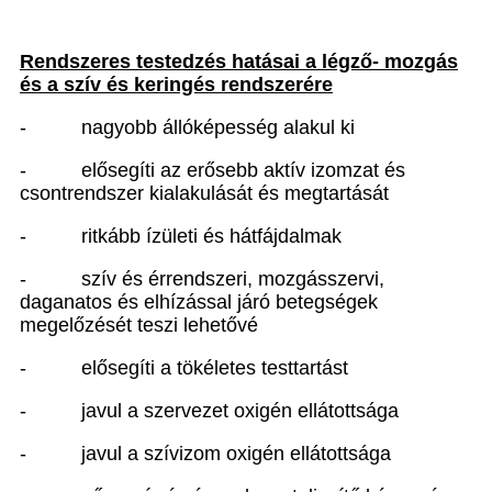
Rendszeres testedzés hatásai a légző- mozgás
és a szív és keringés rendszerére
-
nagyobb állóképesség alakul ki
-
elősegíti az erősebb aktív izomzat és
csontrendszer kialakulását és megtartását
-
ritkább ízületi és hátfájdalmak
-
szív és érrendszeri, mozgásszervi,
daganatos és elhízással járó betegségek
megelőzését teszi lehetővé
-
elősegíti a tökéletes testtartást
-
javul a szervezet oxigén ellátottsága
-
javul a szívizom oxigén ellátottsága