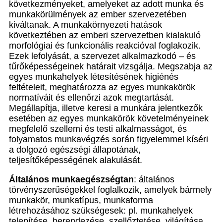
következményeket, amelyeket az adott munka és
munkakörülmények az ember szervezetében
kiváltanak. A munkakörnyezeti hatások
következtében az emberi szervezetben kialakuló
morfológiai és funkcionális reakcióval foglakozik.
Ezek lefolyását, a szervezet alkalmazkodó – és
tűrőképességeinek határait vizsgálja. Megszabja az
egyes munkahelyek létesítésének higiénés
feltételeit, meghatározza az egyes munkakörök
normatíváit és ellenőrzi azok megtartását.
Megállapítja, illetve keresi a munkára jelentkezők
esetében az egyes munkakörök követelményeinek
megfelelő szellemi és testi alkalmasságot, és
folyamatos munkavégzés során figyelemmel kíséri
a dolgozó egészségi állapotának,
teljesítőképességének alakulását.
Általános munkaegészségtan
: általános
törvényszerűségekkel foglalkozik, amelyek bármely
munkakör, munkatípus, munkaforma
létrehozásához szükségesek: pl. munkahelyek
telepítése, berendezése, szellőztetése, világítása.