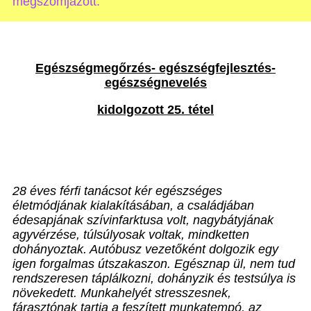
megszomjazott.”
Egészségmegőrzés- egészségfejlesztés-
egészségnevelés
kidolgozott 25. tétel
28 éves férfi tanácsot kér egészséges
életmódjának kialakításában, a családjában
édesapjának szívinfarktusa volt, nagybátyjának
agyvérzése, túlsúlyosak voltak, mindketten
dohányoztak. Autóbusz vezetőként dolgozik egy
igen forgalmas útszakaszon. Egésznap ül, nem tud
rendszeresen táplálkozni, dohányzik és testsúlya is
növekedett. Munkahelyét stresszesnek,
fárasztónak tartja a feszített munkatempó, az