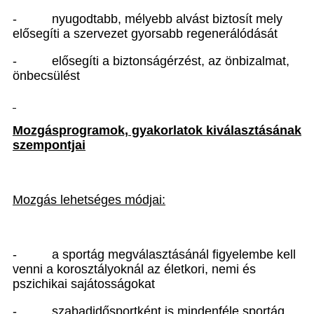
-
nyugodtabb, mélyebb alvást biztosít mely
elősegíti a szervezet gyorsabb regenerálódását
-
elősegíti a biztonságérzést, az önbizalmat,
önbecsülést
Mozgásprogramok, gyakorlatok kiválasztásának
szempontjai
Mozgás lehetséges módjai:
-
a sportág megválasztásánál figyelembe kell
venni a korosztályoknál az életkori, nemi és
pszichikai sajátosságokat
-
szabadidősportként is mindenféle sportág