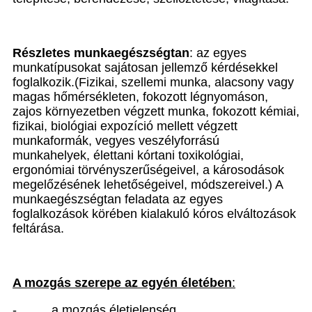
Részletes munkaegészségtan
: az egyes
munkatípusokat sajátosan jellemző kérdésekkel
foglalkozik.(Fizikai, szellemi munka, alacsony vagy
magas hőmérsékleten, fokozott légnyomáson,
zajos környezetben végzett munka, fokozott kémiai,
fizikai, biológiai expozíció mellett végzett
munkaformák, vegyes veszélyforrású
munkahelyek, élettani kórtani toxikológiai,
ergonómiai törvényszerűségeivel, a károsodások
megelőzésének lehetőségeivel, módszereivel.) A
munkaegészségtan feladata az egyes
foglalkozások körében kialakuló kóros elváltozások
feltárása.
A mozgás szerepe az egyén életében
:
-
a mozgás életjelenség