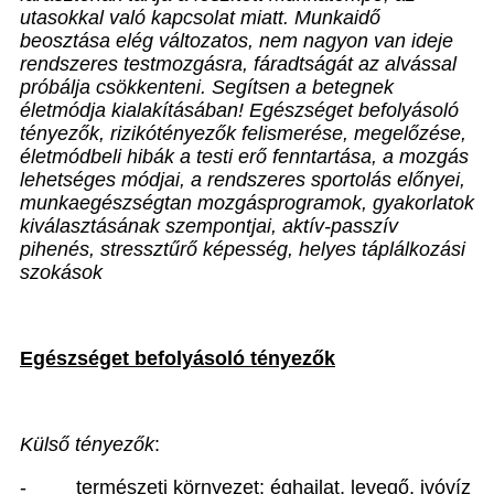
utasokkal való kapcsolat miatt. Munkaidő
beosztása elég változatos, nem nagyon van ideje
rendszeres testmozgásra, fáradtságát az alvással
próbálja csökkenteni. Segítsen a betegnek
életmódja kialakításában! E
gészséget befolyásoló
tényezők, rizikótényezők felismerése, megelőzése,
életmódbeli hibák a testi erő fenntartása, a mozgás
lehetséges módjai, a rendszeres sportolás előnyei,
munkaegészségtan mozgásprogramok, gyakorlatok
kiválasztásának szempontjai, aktív-passzív
pihenés,
stressztűrő képesség, helyes táplálkozási
szokások
Egészséget befolyásoló tényezők
Külső tényezők
:
-
természeti környezet: éghajlat, levegő, ivóvíz