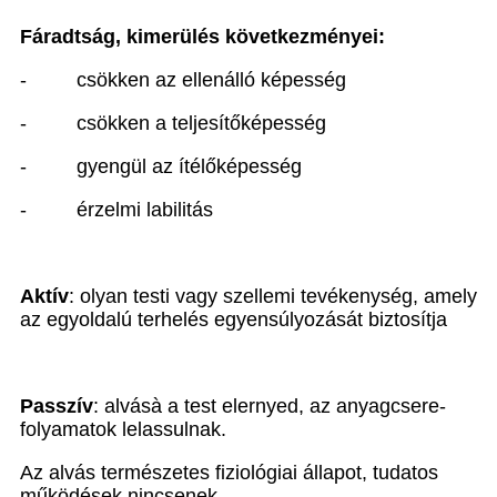
Fáradtság, kimerülés következményei:
-
csökken az ellenálló képesség
-
csökken a teljesítőképesség
-
gyengül az ítélőképesség
-
érzelmi labilitás
Aktív
: olyan testi vagy szellemi tevékenység, amely
az egyoldalú terhelés egyensúlyozását biztosítja
Passzív
: alvás
à
a test elernyed, az anyagcsere-
folyamatok lelassulnak.
Az alvás természetes fiziológiai állapot, tudatos
működések nincsenek.