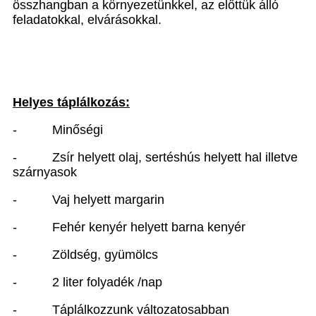
összhangban a környezetünkkel, az előttük álló
feladatokkal, elvárásokkal.
Helyes táplálkozás:
-
Minőségi
-
Zsír helyett olaj, sertéshús helyett hal illetve
szárnyasok
-
Vaj helyett margarin
-
Fehér kenyér helyett barna kenyér
-
Zöldség, gyümölcs
-
2 liter
folyadék /nap
-
Táplálkozzunk változatosabban