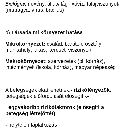
Biológiai:
növény, állatvilág
,
ivóvíz
,
talajviszonyok
(műtrágya, vírus, bacilus)
b)
Társadalmi környezet hatása
Mikrokörnyezet:
család
,
barátok
,
osztály
,
munkahely
,
lakás
,
kereseti viszonyok
Makrokörnyezet:
szervezetek (pl. kórház)
,
intézmények (iskola, kórház)
,
magyar népesség
A betegségek okai lehetnek:-
rizikótényezők
:
betegségek előfordulását elősegítik-
Leggyakoribb rizikófaktorok (elősegíti a
betegség létrejöttét)
- helytelen táplálkozás