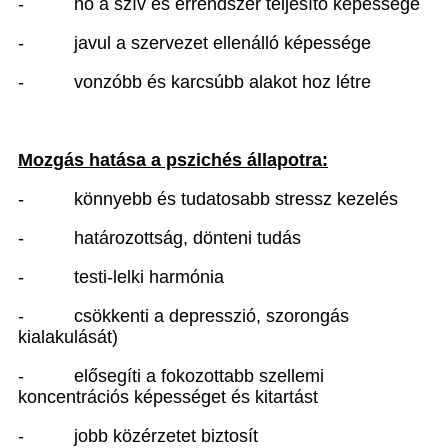
-
nő a szív és érrendszer teljesítő képessége
-
javul a szervezet ellenálló képessége
-
vonzóbb és karcsúbb alakot hoz létre
Mozgás hatása a pszichés állapotra:
-
könnyebb és tudatosabb stressz kezelés
-
határozottság, dönteni tudás
-
testi-lelki harmónia
-
csökkenti a depresszió, szorongás
kialakulását)
-
elősegíti a fokozottabb szellemi
koncentrációs képességet és kitartást
-
jobb közérzetet biztosít