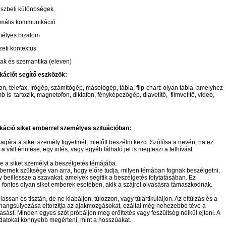
uszbeli különbségek
rmális kommunikáció
élyes bizalom
zeti kontextus
ak és szemantika (eleven)
ációt segítő eszközök:
fon, telefax, írógép, számítógép, másológép, tábla, flip-chart: olyan tábla, amelyhez
b is
tartozik, magnetofon, diktafon, fényképezőgép, diavetítő,
filmvetítő, videó,
ció siket emberrel személyes szituációban:
magára a siket személy figyelmét, mielőtt beszélni kezd. Szólítsa a nevén; ha ez
 a váll érintése, egy intés, vagy egyéb látható jel is megteszi a felhívást.
e a siket személyt a beszélgetés témájába.
bernek szüksége van arra, hogy előre tudja, milyen témában fognak beszélgetni,
y beillessze a szavakat, amelyek segítik a beszélgetés folytatásában. Ez
 fontos olyan siket emberek esetében, akik a szájról olvasásra támaszkodnak.
lassan és tisztán, de ne kiabáljon, túlozzon, vagy túlartikuláljon. Az eltúlzás és a
lhangsúlyozása eltorzítja az ajakmozgásokat, ezáltal még nehezebbé téve a
vasást. Minden egyes szót próbáljon meg erőltetés vagy feszültség nélkül ejteni. A
datokat könnyebb megérteni, mint a hosszúakat.