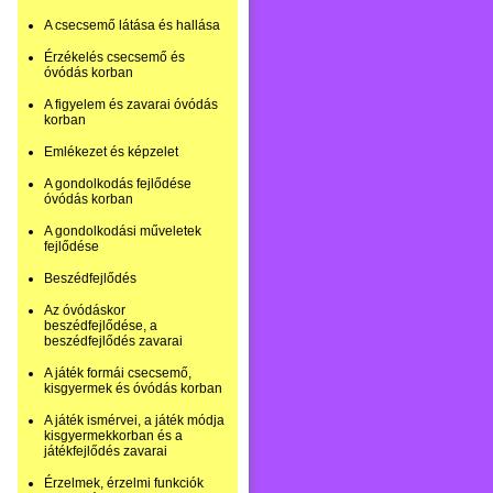
A csecsemő látása és hallása
Érzékelés csecsemő és
óvódás korban
A figyelem és zavarai óvódás
korban
Emlékezet és képzelet
A gondolkodás fejlődése
óvódás korban
A gondolkodási műveletek
fejlődése
Beszédfejlődés
Az óvódáskor
beszédfejlődése, a
beszédfejlődés zavarai
A játék formái csecsemő,
kisgyermek és óvódás korban
A játék ismérvei, a játék módja
kisgyermekkorban és a
játékfejlődés zavarai
Érzelmek, érzelmi funkciók