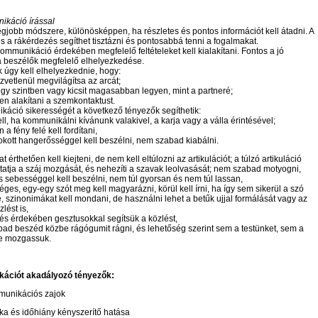
ikáció írással
egjobb módszere, különösképpen, ha részletes és pontos információt kell átadni. A
és a rákérdezés segíthet tisztázni és pontosabbá tenni a fogalmakat.
ommunikáció érdekében megfelelő feltételeket kell kialakítani. Fontos a jó
 a beszélők megfelelő elhelyezkedése.
 úgy kell elhelyezkednie, hogy:
özvetlenül megvilágítsa az arcát;
egy szintben vagy kicsit magasabban legyen, mint a partneré;
sen alakítani a szemkontaktust.
káció sikerességét a következő tényezők segíthetik:
kell, ha kommunikálni kívánunk valakivel, a karja vagy a válla érintésével;
a fény felé kell fordítani,
kott hangerősséggel kell beszélni, nem szabad kiabálni.
t érthetően kell kiejteni, de nem kell eltúlozni az artikulációt; a túlzó artikuláció
atja a száj mozgását, és nehezíti a szavak leolvasását; nem szabad motyogni,
 sebességgel kell beszélni, nem túl gyorsan és nem túl lassan,
éges, egy-egy szót meg kell magyarázni, körül kell írni, ha így sem sikerül a szó
 szinonimákat kell mondani, de használni lehet a betűk ujjal formálását vagy az
zlést is,
és érdekében gesztusokkal segítsük a közlést,
bad beszéd közbe rágógumit rágni, és lehetőség szerint sem a testünket, sem a
ne mozgassuk.
ációt akadályozó tényezők:
unikációs zajok
a és időhiány kényszerítő hatása