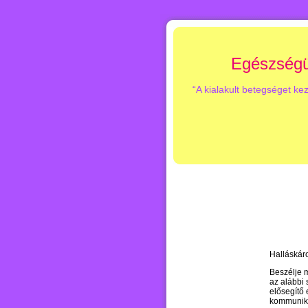
Egészségü
“A kialakult betegséget ke
Halláskár
Beszélje 
az alábbi
el
ő
segít
ő
e
kommuniká