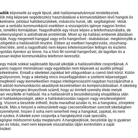
allók
képviselik az egyik típust, akik hallásmaradvánnyal rendelkeznek.
lók még képesek segédeszköz használatával a környezetükben lévő hangok és
kelésére, például hallókészülékek, indukciós hurok, stb. segítségével. Velük
ban a verbális kommunikáció esetében a visszajelzés igénye nagyon fontos
, ismétlés formájában. Nagyothallók egy része képes a telefonhasználatra, de
evékenységnél is adódhatnak problémák. Mivel az ép hallású emberek általában
lják, hogy megemelt hanggal vagy erős hangerővel –kiabálással- megkönnyítik a
zélgetést a hallássérült részére. Ebben az esetben hangtorzulás, visszhang-
öhet létre, amit a nagyothalló nem képes értelemszerűen felfogni és észlelni.
oldás ilyenkor az lenne, ha a hívó fél normál hangerővel, de tagoltan és a
assan kiejtve kommunikálna telefonon keresztül.
egy másik sokkal sajátosabb típusát alkotják a hallássérültek csoportjának. A
gyanis nagyon minimálisan vagy egyáltalán nem képesek az auditív jellegű
zékelésére. Emiatt a siketeket zajokkal teli világunkban a csend öleli körül. Külön
angsúlyoznom, hogy a siketség nincs összefüggésben a szellemi képességgel.
 megfelelő vagy kiemelkedően magas intelligenciaszint nagyban hozzájárulhat a
ől adódó kommunikációs akadályok kezelésében és kompenzálásában. A siketség
ekintve lényeges tényezőnek számít, hogy az érintett személy élete melyik
n veszítette el hallását. Ha a hallássérült a beszédkészség elsajátítása után
e el hallásképességét, akkor a halláskárosodás nagyon nagy vesztességként
g. Viszont a beszéde érthető, tiszta maradhat azután is, és a hangokra, zörejekre
ékszik. Más a helyzet a veleszületett vagy csecsemőkorban szerzett siketségben
személynél, hiszen ő soha nem ismerheti meg a hangokat, zajokat, és nem
 azokra. A siketek ezen csoportja a hangképzést csak speciális,
gógiai módszerrel tudja megtanulni. A hangkiejtésük, beszédük így is gyakran
tlan és hibás, mert nem képesek visszahallás útján kontrollálni a saját
süket.