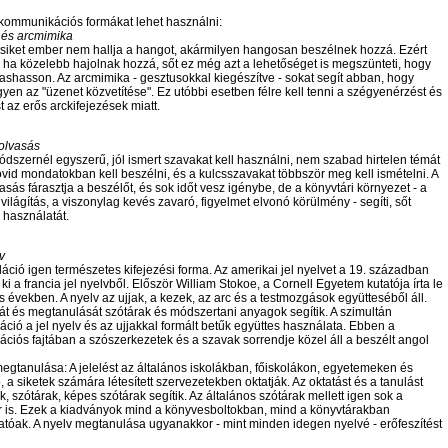
 kommunikációs formákat lehet használni:
 és arcmimika
n siket ember nem hallja a hangot, akármilyen hangosan beszélnek hozzá. Ezért
 ha közelebb hajolnak hozzá, sőt ez még azt a lehetőséget is megszünteti, hogy
vashasson. Az arcmimika - gesztusokkal kiegészítve - sokat segít abban, hogy
gyen az "üzenet közvetítése". Ez utóbbi esetben félre kell tenni a szégyenérzést és
t az erős arckifejezések miatt.
 olvasás
dszernél egyszerű, jól ismert szavakat kell használni, nem szabad hirtelen témát
övid mondatokban kell beszélni, és a kulcsszavakat többször meg kell ismételni. A
vasás fárasztja a beszélőt, és sok időt vesz igénybe, de a könyvtári környezet - a
világítás, a viszonylag kevés zavaró, figyelmet elvonó körülmény - segíti, sőt
a használatát.
v
láció igen természetes kifejezési forma. Az amerikai jel nyelvet a 19. században
k ki a francia jel nyelvből. Először William Stokoe, a Cornell Egyetem kutatója írta le
 években. A nyelv az ujjak, a kezek, az arc és a testmozgások együtteséből áll.
t és megtanulását szótárak és módszertani anyagok segítik. A szimultán
ió a jel nyelv és az ujjakkal formált betűk együttes használata. Ebben a
iós fajtában a szószerkezetek és a szavak sorrendje közel áll a beszélt angol
megtanulása: A jelelést az általános iskolákban, főiskolákon, egyetemeken és
 a siketek számára létesített szervezetekben oktatják. Az oktatást és a tanulást
, szótárak, képes szótárak segítik. Az általános szótárak mellett igen sok a
r is. Ezek a kiadványok mind a könyvesboltokban, mind a könyvtárakban
tóak. A nyelv megtanulása ugyanakkor - mint minden idegen nyelvé - erőfeszítést