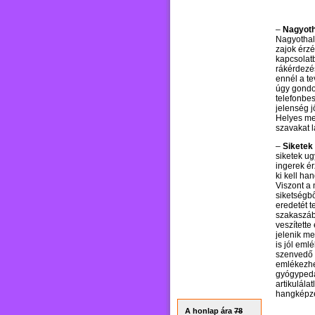
–
Nagyoth
Nagyothal
zajok érzé
kapcsolat
rákérdezés
ennél a t
úgy gondo
telefonbes
jelenség j
Helyes meg
szavakat l
–
Siketek
siketek u
ingerek ér
ki kell h
Viszont a
siketségb
eredetét t
szakaszába
veszített
jelenik me
is jól eml
szenvedő 
emlékezhet
gyógypeda
artikulála
hangképzé
A honlap ára
78