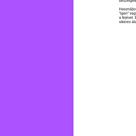
beszélgeté
Használjo
"igen" vag
a fejével.
sikeres át