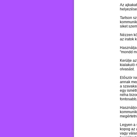
Az ajkakat
helyezése
Tartson sz
kommunikác
siket szem
Nézzen köz
az iratok k
Használja 
"mondd meg
Kerülje az
kialakuló 
olvasást.
Először i
annak meg
a szavakat
egy ismétl
néha bizo
fontosabb,
Használjon
kommuniká
megértetni
Legyen a 
kopog az a
vagy vála