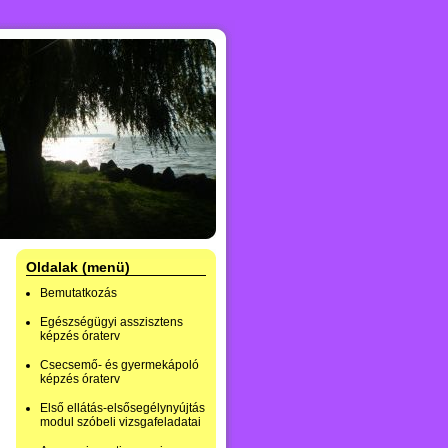
Oldalak (menü)
Bemutatkozás
Egészségügyi asszisztens
képzés óraterv
Csecsemő- és gyermekápoló
képzés óraterv
Első ellátás-elsősegélynyújtás
modul szóbeli vizsgafeladatai