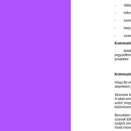
-
stát
-
info
-
szem
-
hely
-
szav
Kommunik
-
tele
jegyzettöm
projektor
Kommuniká
Hívja fel 
sikertelen,
Vezesse b
A siket em
azért, hog
különösen
Beszéljen 
szavak tú
szájról ol
rövid mon