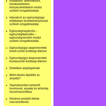
Aszepszis- antiszepszis,
munkavédelem,
környezetvédelem modul
szóbeli vizsgafeladatai
Interakció az egészségügyi
ellátásban követelménymodul
szóbeli vizsgafeladatai
Egészségmegőrzés –
egészségfejlesztés –
egészségnevelés modul
szóbeli vizsgafeladatai
Egészségügyi alapismeretek
emelt szintű érettségi tételsor
Egészségügyi alapismeretek
középszintű érettségi tételsor
Dietetikai alapfogalmak
Miért ideális táplálék az
anyatej?
Tejelválasztást serkentő
hormonok, anyatej és tehéntej
összehasonlítása
Növényi eredetű ételek
csecsemőknek