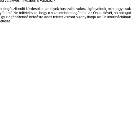
st valakivel, miközben ő várakozik.
n kiegészítendő kérdéseket, amelyek hosszabb választ igényelnek, minthogy csak
y "nem". Ne feltételezze, hogy a siket ember megértette az Ön közlését, ha bólogat
 Egy kiegészítendő kérdésre adott felelet viszont bizonyíthatja az Ön információinak
adását