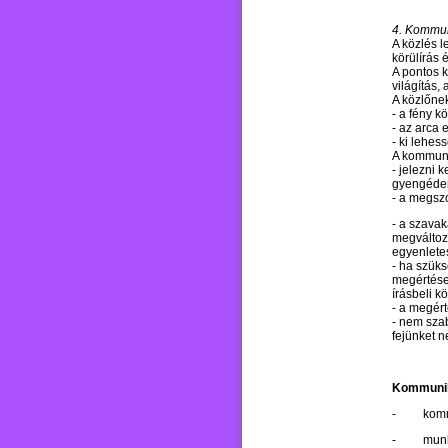
4. Kommun
A közlés l
körülírás 
A pontos k
világítás,
A közlőnek
- a fény k
- az arca 
- ki lehes
A kommuni
- jelezni 
gyengéden 
- a megszo
- a szavaka
megváltozt
egyenletes
- ha szüks
megértése,
írásbeli kö
- a megért
- nem sza
fejünket 
Kommunik
-
komm
-
munk