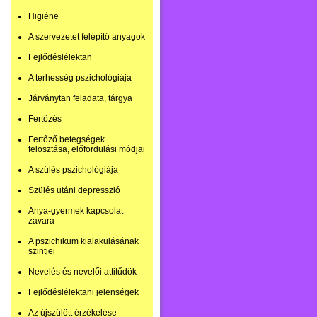
Higiéne
A szervezetet felépítő anyagok
Fejlődéslélektan
A terhesség pszichológiája
Járványtan feladata, tárgya
Fertőzés
Fertőző betegségek
felosztása, előfordulási módjai
A szülés pszichológiája
Szülés utáni depresszió
Anya-gyermek kapcsolat
zavara
A pszichikum kialakulásának
szintjei
Nevelés és nevelői attitűdök
Fejlődéslélektani jelenségek
Az újszülött érzékelése