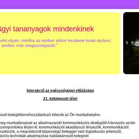
gyi tananyagok mindenkinek
zelni olyan, mintha az ember akkor kezdene kutat építeni,
amikor már megszomjazott.”
Interakció az egészségügyi ellátásban
21. kidolgozott tétel
osult beteg/kliens/hozzátartozó érkezik az Ön munkahelyére.
meg munkatársaival az alkalmazandó kommunikációs stratégiát! A tervezés során
 szempontokra térjen ki: kommunikációt akadályozó tényez
ő
k, kommunikációt
szközök, a megváltozott képesség
ű
beteggel való foglalkozás jellemz
ő
i,
ciós technikák alkalmazása halláskárosult betegnél