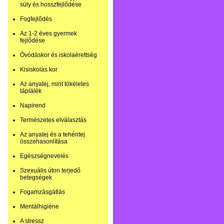
súly és hosszfejlődése
Fogfejlődés
Az 1-2 éves gyermek
fejlődése
Óvódáskor és iskolaérettség
Kisiskolás kor
Az anyatej, mint tökéletes
táplálék
Napirend
Természetes elválasztás
Az anyatej és a tehéntej
összehasonlítása
Egészségnevelés
Szexuális úton terjedő
betegségek
Fogamzásgátlás
Mentálhigiéne
A stressz