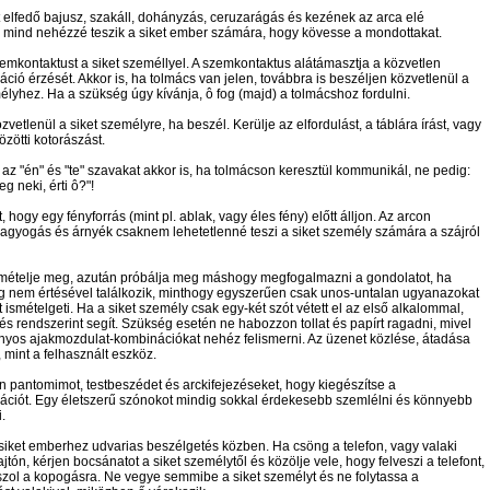
 elfedő bajusz, szakáll, dohányzás, ceruzarágás és kezének az arca elé
 mind nehézzé teszik a siket ember számára, hogy kövesse a mondottakat.
emkontaktust a siket személlyel. A szemkontaktus alátámasztja a közvetlen
ió érzését. Akkor is, ha tolmács van jelen, továbbra is beszéljen közvetlenül a
élyhez. Ha a szükség úgy kívánja, ô fog (majd) a tolmácshoz fordulni.
vetlenül a siket személyre, ha beszél. Kerülje az elfordulást, a táblára írást, vagy
özötti kotorászást.
az "én" és "te" szavakat akkor is, ha tolmácson keresztül kommunikál, ne pedig:
 neki, érti ô?"!
t, hogy egy fényforrás (mint pl. ablak, vagy éles fény) előtt álljon. Az arcon
ragyogás és árnyék csaknem lehetetlenné teszi a siket személy számára a szájról
smételje meg, azután próbálja meg máshogy megfogalmazni a gondolatot, ha
 nem értésével találkozik, minthogy egyszerűen csak unos-untalan ugyanazokat
 ismételgeti. Ha a siket személy csak egy-két szót vétett el az első alkalommal,
és rendszerint segít. Szükség esetén ne habozzon tollat és papírt ragadni, mivel
nyos ajakmozdulat-kombinációkat nehéz felismerni. Az üzenet közlése, átadása
 mint a felhasznált eszköz.
 pantomimot, testbeszédet és arckifejezéseket, hogy kiegészítse a
ciót. Egy életszerű szónokot mindig sokkal érdekesebb szemlélni és könnyebb
.
siket emberhez udvarias beszélgetés közben. Ha csöng a telefon, vagy valaki
jtón, kérjen bocsánatot a siket személytől és közölje vele, hogy felveszi a telefont,
szol a kopogásra. Ne vegye semmibe a siket személyt és ne folytassa a