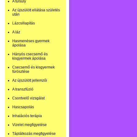
A túlsúly
Az újszülött ellátása születés
után
Lázcsillapítás
A láz
Hasmenéses gyermek
ápolása
Hányós csecsemő és
kisgyermek ápolása
Csecsemő és kisgyermek
fürösztése
Az újszülött jellemzői
A transzfúzió
Csontvelő vizsgálat
Hascsapolás
Inhalációs terápia
Vizelet megfigyelése
Táplálkozás megfigyelése