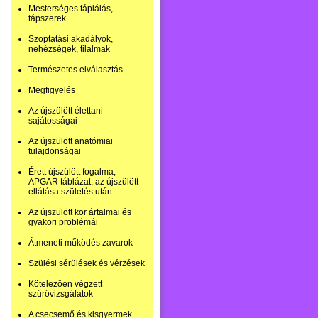
Mesterséges táplálás,
tápszerek
Szoptatási akadályok,
nehézségek, tilalmak
Természetes elválasztás
Megfigyelés
Az újszülött élettani
sajátosságai
Az újszülött anatómiai
tulajdonságai
Érett újszülött fogalma,
APGAR táblázat, az újszülött
ellátása születés után
Az újszülött kor ártalmai és
gyakori problémái
Átmeneti működés zavarok
Szülési sérülések és vérzések
Kötelezően végzett
szűrővizsgálatok
A csecsemő és kisgyermek