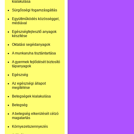
kialakulása
Sürgősségi fogamzásgátlás
Együttműködés közösséggel,
médiával
Egészségfejlesztő anyagok
készítése
Oktatási segédanyagok
A munkaruha tisztántartása
A gyermek fejlődését biztosító
tápanyagok
Egészség
Az egészségi állapot
megítélése
Betegségek kialakulása
Betegség
A betegség elkerülését célzó
magatartás
Környezetszennyezés