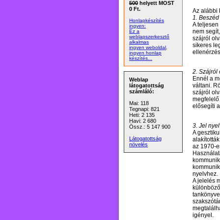
500
helyett MOST
0 Ft.
Az alábbi
1. Beszéd
Honlapkészítés
A teljese
ingyen:
nem segít,
Ez a
weblapszerkesztő
szájról ol
alkalmas
sikeres le
ingyen weboldal,
ellenérzés
ingyen honlap
készítés...
2. Szájról
Ennél a mó
Weblap
váltani. R
látogatottság
számláló:
szájról ol
megfelelő 
Mai: 118
elősegíti 
Tegnapi: 821
Heti: 2 135
Havi: 2 680
3. Jel nyel
Össz.: 5 147 900
A gesztiku
Látogatottság
alakítottá
növelés
az 1970-es
Használatá
kommunikác
kommunikác
nyelvhez.
A jelelés 
különböző,
tankönyvek
szakszótá
megtalálha
igényel.