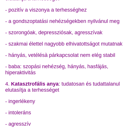
- pozitív a viszonya a terhességhez
- a gondszoptatási nehézségekben nyilvánul meg
- szorongóak, depressziósak, agresszívak
- szakmai élettel nagyobb elhivatottságot mutatnak
- hányás, vetélésà párkapcsolat nem elég stabil
- baba: szopási nehézség, hányás, hasfájás,
hiperaktivitás
4.
Katasztrofális anya
: tudatosan és tudattalanul
elutasítja a terhességet
- ingerlékeny
- intoleráns
- agresszív