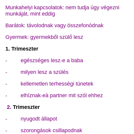
Munkahelyi kapcsolatok: nem tudja úgy végezni
munkáját, mint eddig
Barátok: távolodnak vagy összefonódnak
Gyermek: gyermekből szülő lesz
1.
T
rimeszter
- egészséges lesz-e a baba
- milyen lesz a szülés
- kellemetlen terhességi tünetek
- elhíznak-eà partner mit szól ehhez
2.
Trimeszter
- nyugodt állapot
- szorongások csillapodnak