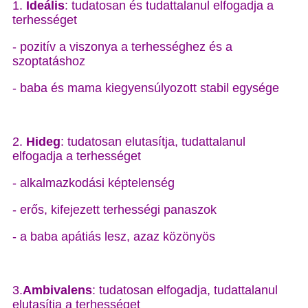
1.
Ideális
: tudatosan és tudattalanul elfogadja a
terhességet
- pozitív a viszonya a terhességhez és a
szoptatáshoz
- baba és mama kiegyensúlyozott stabil egysége
2.
Hideg
: tudatosan elutasítja, tudattalanul
elfogadja a terhességet
- alkalmazkodási képtelenség
- erős, kifejezett terhességi panaszok
- a baba apátiás lesz, azaz közönyös
3.
Ambivalens
: tudatosan elfogadja, tudattalanul
elutasítja a terhességet