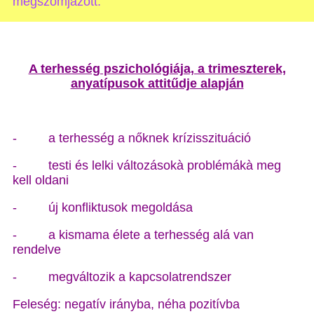
megszomjazott.”
A terhesség pszichológiája, a trimeszterek,
anyatípusok attitűdje alapján
- a terhesség a nőknek krízisszituáció
- testi és lelki változásokà problémákà meg
kell oldani
- új konfliktusok megoldása
- a kismama élete a terhesség alá van
rendelve
- megváltozik a kapcsolatrendszer
Feleség: negatív irányba, néha pozitívba