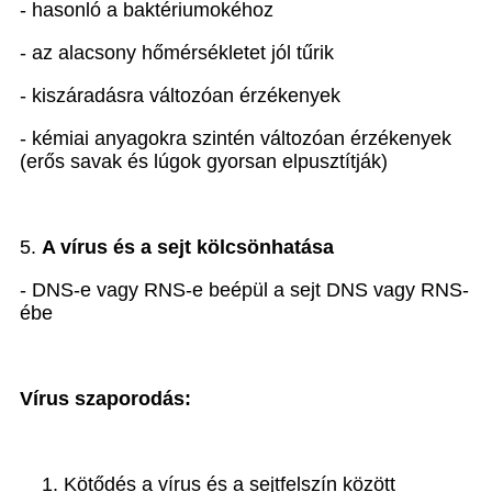
- hasonló a baktériumokéhoz
- az alacsony hőmérsékletet jól tűrik
- kiszáradásra változóan érzékenyek
- kémiai anyagokra szintén változóan érzékenyek
(erős savak és lúgok gyorsan elpusztítják)
5.
A
vírus és a sejt kölcsönhatása
- DNS-e vagy RNS-e beépül a sejt DNS vagy RNS-
ébe
Vírus szaporodás:
Kötődés a vírus és a sejtfelszín között