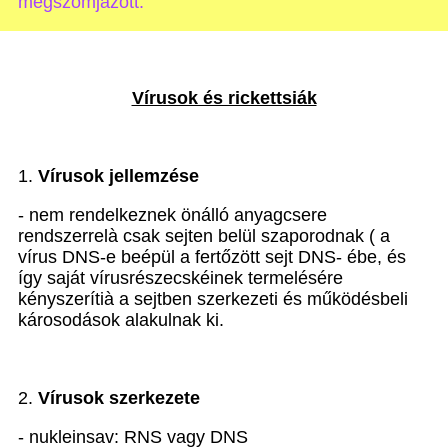
megszomjazott.”
Vírusok és rickettsiák
1.
Vírusok jellemzése
- nem rendelkeznek önálló anyagcsere
rendszerrel
à
csak sejten belül szaporodnak ( a
vírus DNS-e beépül a fertőzött sejt DNS- ébe, és
így saját vírusrészecskéinek termelésére
kényszeríti
à
a sejtben szerkezeti és működésbeli
károsodások alakulnak ki.
2.
Vírusok szerkezete
- nukleinsav: RNS vagy DNS