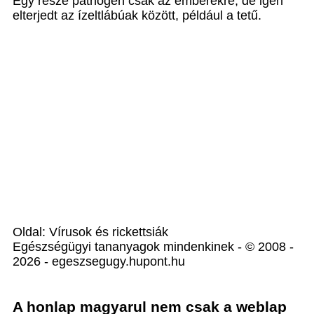
Egy része pathogén csak az emberekre, de igen
elterjedt az ízeltlábúak között, például a tetű.
Oldal: Vírusok és rickettsiák
Egészségügyi tananyagok mindenkinek - © 2008 -
2026 - egeszsegugy.hupont.hu
A honlap magyarul nem csak a weblap