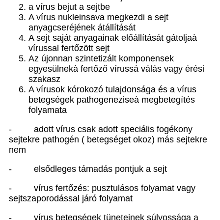
a vírus bejut a sejtbe
A vírus nukleinsava megkezdi a sejt
anyagcseréjének átállítását
A sejt saját anyagainak előállítását gátolja
à
vírussal fertőzött sejt
Az újonnan szintetizált komponensek
egyesülnek
à
fertőző vírussá válás vagy érési
szakasz
A vírusok kórokozó tulajdonsága és a vírus
betegségek pathogenezise
à
megbetegítés
folyamata
-
adott vírus csak adott speciális fogékony
sejtekre pathogén ( betegséget okoz) más sejtekre
nem
-
elsődleges támadás pontjuk a sejt
-
vírus fertőzés: pusztulásos folyamat vagy
sejtszaporodással járó folyamat
-
vírus betegségek tüneteinek súlyossága a