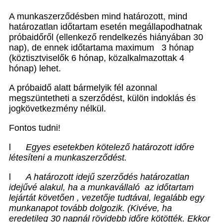
A munkaszerződésben mind határozott, mind
határozatlan időtartam esetén megállapodhatnak
próbaidőről (ellenkező rendelkezés hiányában 30
nap), de ennek időtartama maximum
3 hónap
(köztisztviselők 6 hónap, közalkalmazottak 4
hónap)
lehet.
A próbaidő alatt bármelyik fél azonnal
megszüntetheti a szerződést, külön indoklás és
jogkövetkezmény nélkül.
Fontos tudni!
l
Egyes esetekben
kötelező határozott időre
létesíteni a munkaszerződést.
l
A határozott idejű szerződés
határozatlan
idejűvé alakul
, ha a munkavállaló
az időtartam
lejártát követően , vezetője tudtával, legalább egy
munkanapot tovább dolgozik. (Kivéve, ha
eredetileg 30 napnál rövidebb időre kötötték. Ekkor