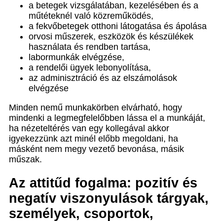
a betegek vizsgálatában, kezelésében és a
műtéteknél való közreműködés,
a fekvőbetegek otthoni látogatása és ápolása
orvosi műszerek, eszközök és készülékek
használata és rendben tartása,
labormunkák elvégzése,
a rendelői ügyek lebonyolítása,
az adminisztráció és az elszámolások
elvégzése
Minden nemű munkakörben elvárható, hogy
mindenki a legmegfelelőbben lássa el a munkáját,
ha nézeteltérés van egy kollegával akkor
igyekezzünk azt minél előbb megoldani, ha
másként nem megy vezető bevonása, másik
műszak.
Az attitűd fogalma
: pozitív és
negatív viszonyulások tárgyak,
személyek, csoportok,