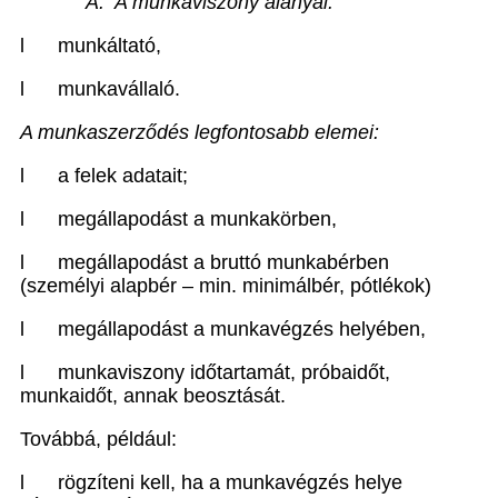
A.
A munkaviszony alanyai:
l
munkáltató,
l
munkavállaló.
A munkaszerződés legfontosabb elemei:
l
a felek adatait;
l
megállapodást a
munkakörben
,
l
megállapodást a
bruttó munkabérben
(személyi alapbér – min. minimálbér, pótlékok)
l
megállapodást a
munkavégzés helyében,
l
munkaviszony időtartamát, próbaidőt,
munkaidőt, annak beosztását.
Továbbá, például:
l
rögzíteni kell, ha a munkavégzés helye