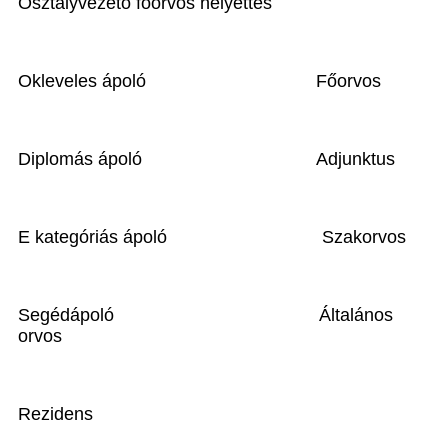
Osztályvezető főorvos helyettes
Okleveles ápoló
Főorvos
Diplomás ápoló
Adjunktus
E kategóriás ápoló
Szakorvos
Segédápoló
Általános
orvos
Rezidens