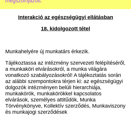
megszomjazott.”
Interakció az egészségügyi ellátásban
18. kidolgozott tétel
Munkahelyére új munkatárs érkezik.
Tájékoztassa az intézmény szervezeti felépítésér
ő
l,
a munkaköri elvárásokról, a munka világára
vonatkozó szabályozásokról! A tájékoztatás során
az alábbi szempontokra térjen ki: az egészségügyi
dolgozók intézményen belüli hierarchiája,
munkakörök, munkakörökkel kapcsolatos
elvárások, személyes attit
ű
dök, Munka
Törvénykönyve, Kollektív szerz
ő
dés, Munkaviszony
és munkajogi szerz
ő
dések