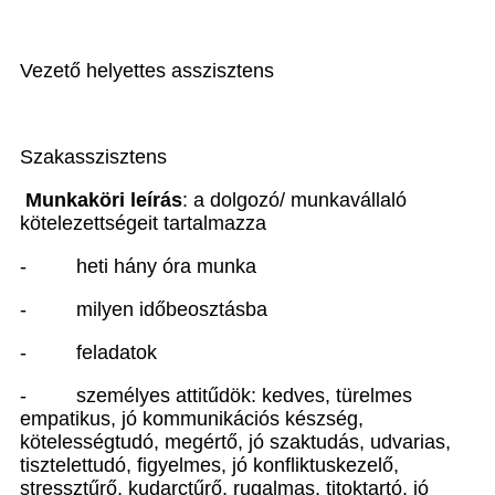
Vezető helyettes asszisztens
Szakasszisztens
Munkaköri leírás
: a dolgozó/ munkavállaló
kötelezettségeit tartalmazza
-
heti hány óra munka
-
milyen időbeosztásba
-
feladatok
-
személyes attitűdök: kedves, türelmes
empatikus, jó kommunikációs készség,
kötelességtudó, megértő, jó szaktudás, udvarias,
tisztelettudó, figyelmes, jó konfliktuskezelő,
stressztűrő, kudarctűrő, rugalmas, titoktartó, jó