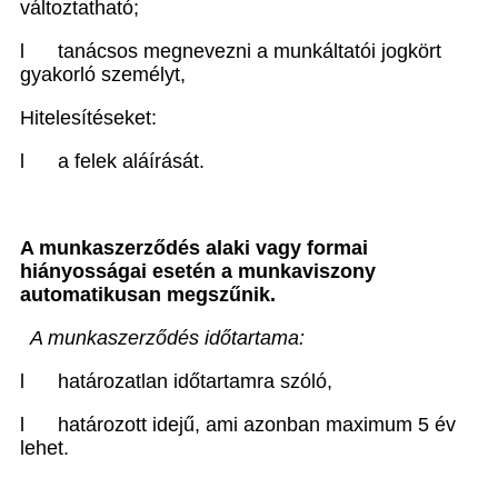
változtatható;
l
tanácsos megnevezni a munkáltatói jogkört
gyakorló személyt,
Hitelesítéseket:
l
a felek aláírását.
A munkaszerződés alaki vagy formai
hiányosságai esetén a munkaviszony
automatikusan megszűnik.
A munkaszerződés időtartama:
l
határozatlan időtartamra szóló,
l
határozott idejű, ami azonban maximum 5 év
lehet.