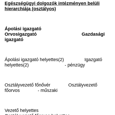
Egészségügyi dolgozók intézményen belüli
hierarchiája (osztályos)
Ápolási igazgató
Orvosigazgató
Gazdasági
igazgató
Ápolási igazgató helyettes(2)
Igazgató
helyettes(2)
- pénzügy
Osztályvezető főnővér
Osztályvezető
főorvos
- műszaki
Vezető helyettes